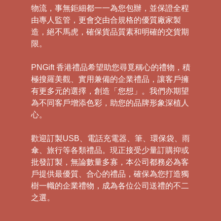
物流，事無鉅細都一一為您包辦，並保證全程
由專人監管，更會交由合規格的優質廠家製
造，絕不馬虎，確保貨品質素和明確的交貨期
限。
PNGift 香港禮品希望助您尋覓稱心的禮物，積
極搜羅美觀、實用兼備的企業禮品，讓客戶擁
有更多元的選擇，創造「您想」。我們亦期望
為不同客戶增添色彩，助您的品牌形象深植人
心。
歡迎訂製USB、電話充電器、筆、環保袋、雨
傘、旅行等各類禮品。現正接受少量訂購抑或
批發訂製，無論數量多寡，本公司都務必為客
戶提供最優質、合心的禮品，確保為您打造獨
樹一幟的企業禮物，成為各位公司送禮的不二
之選。
禮