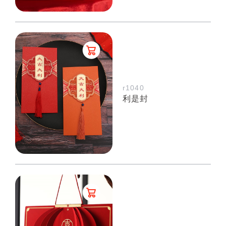
r1040
利是封