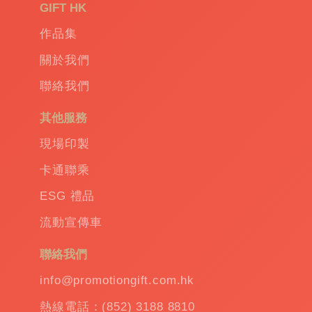
品
|
GIFT HK
Promotional
作品集
gift
|
Corporate
關於我們
gift
|
聯絡我們
商
務
其他服務
禮
品
|
現場印製
訂
卡通聯乘
造
保
ESG 禮品
溫
流動宣傳車
杯
|
訂
聯絡我們
造
雨
info@promotiongift.com.hk
傘
|
熱線電話：(852) 3188 8810
夾