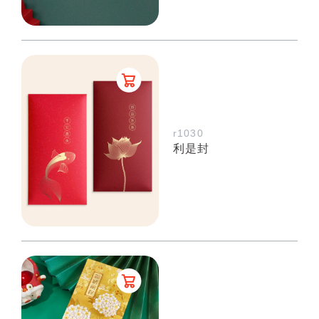
r1030
利是封