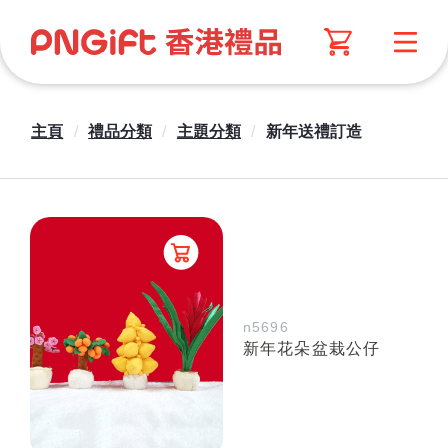
主頁
/
禮品分類
/
主題分類
/
新年送禮訂造
n5696
新年花朵盆栽公仔