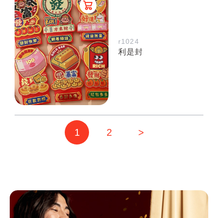
r1024
利是封
1
2
>