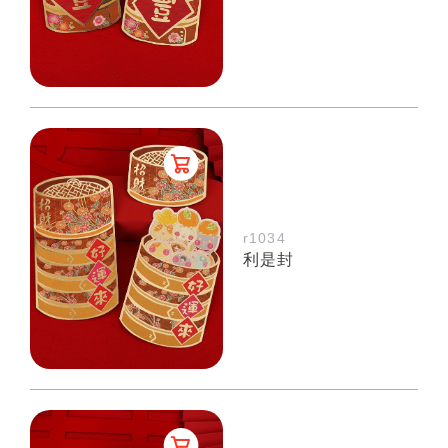
r1034
利是封