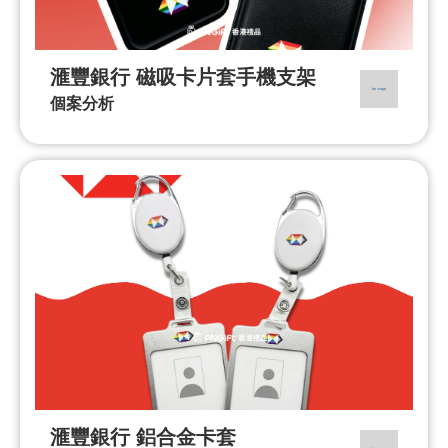
滙豐銀行 磁吸卡片套手機支架
個案分析
滙豐銀行 鋁合金卡套