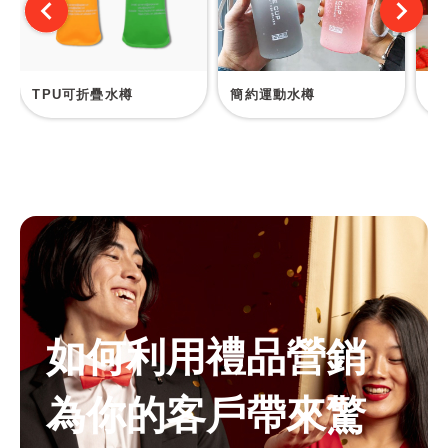
TPU可折疊水樽
簡約運動水樽
塑
如何利用禮品營銷
為你的客戶帶來驚