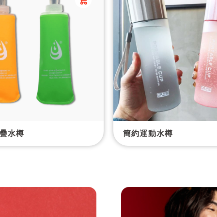
折疊水樽
簡約運動水樽