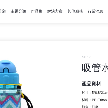
分類
主題分類
作品集
解決方案
其他服務
行業消息
h1098
吸管
產品資料
尺寸：
5*6.8*21c
材料：
PP+Tritan
顏色：
訂製