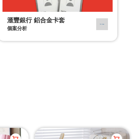
滙豐銀行 鋁合金卡套
個案分析