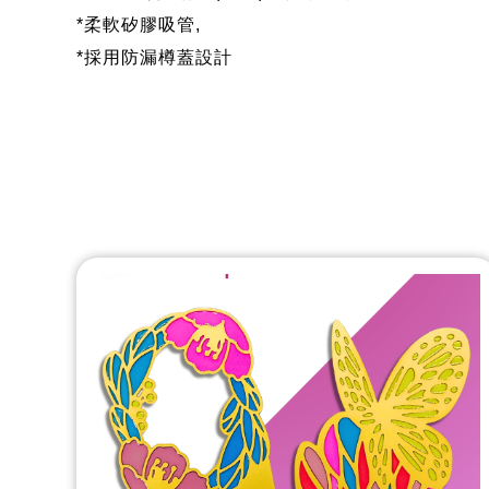
*柔軟矽膠吸管,
*採用防漏樽蓋設計