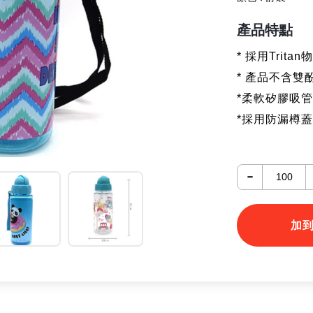
產品特點
* 採用Trita
* 產品不含雙酚
*柔軟矽膠吸管
*採用防漏樽
-
加