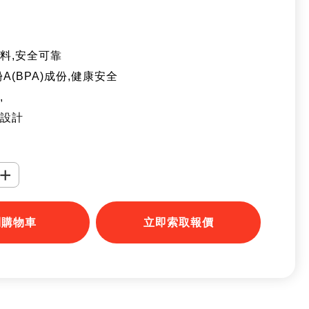
n物料,安全可靠
A(BPA)成份,健康安全
,
蓋設計
+
到購物車
立即索取報價