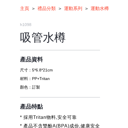
主頁
禮品分類
運動系列
運動水樽
>
>
>
h1098
吸管水樽
產品資料
尺寸：
5*6.8*21cm
材料：
PP+Tritan
顏色：
訂製
產品特點
* 採用Tritan物料,安全可靠
* 產品不含雙酚A(BPA)成份,健康安全