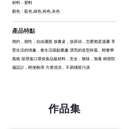
材料：
塑料
顏色：
藍色,綠色,粉色,灰色
產品特點
簡約，個性，自由灑脫 放書桌，放床頭，怎麼都是溫馨 享
受生活的情趣，會生活舔點樂趣 漂亮的造型杯蓋，輕奢華
風格 採用進口環保食品級材料，安全，無味，無毒 精密防
漏設計，輕便耐用 方便清洗，不易殘留污漬
作品集