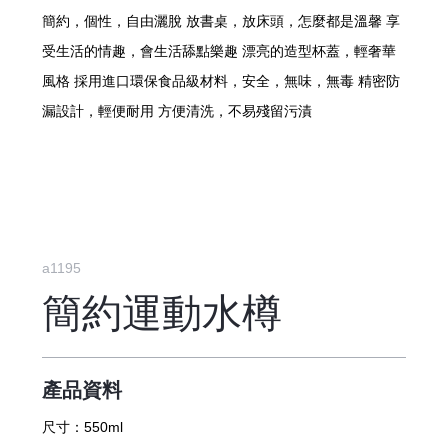
簡約，個性，自由灑脫 放書桌，放床頭，怎麼都是溫馨 享
受生活的情趣，會生活舔點樂趣 漂亮的造型杯蓋，輕奢華
風格 採用進口環保食品級材料，安全，無味，無毒 精密防
漏設計，輕便耐用 方便清洗，不易殘留污漬
a1195
簡約運動水樽
產品資料
尺寸：
550ml