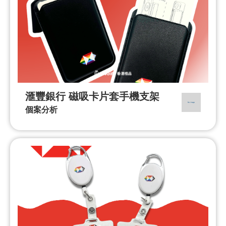
滙豐銀行 磁吸卡片套手機支架
個案分析