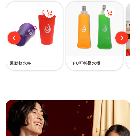
運動軟水杯
TPU可折疊水樽
塑