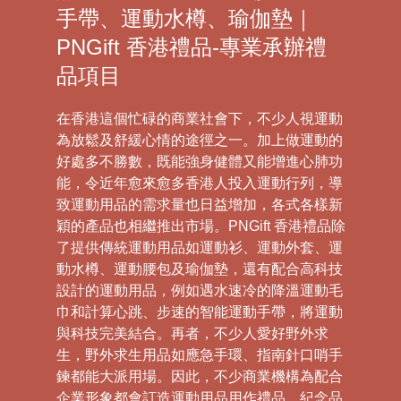
手帶、運動水樽、瑜伽墊｜
PNGift 香港禮品-專業承辦禮
品項目
在香港這個忙碌的商業社會下，不少人視運動
為放鬆及舒緩心情的途徑之一。加上做運動的
好處多不勝數，既能強身健體又能增進心肺功
能，令近年愈來愈多香港人投入運動行列，導
致運動用品的需求量也日益增加，各式各樣新
穎的產品也相繼推出市場。PNGift 香港禮品除
了提供傳統運動用品如運動衫、運動外套、運
動水樽、運動腰包及瑜伽墊，還有配合高科技
設計的運動用品，例如遇水速冷的降溫運動毛
巾和計算心跳、步速的智能運動手帶，將運動
與科技完美結合。再者，不少人愛好野外求
生，野外求生用品如應急手環、指南針口哨手
鍊都能大派用場。因此，不少商業機構為配合
企業形象都會訂造運動用品用作禮品、紀念品