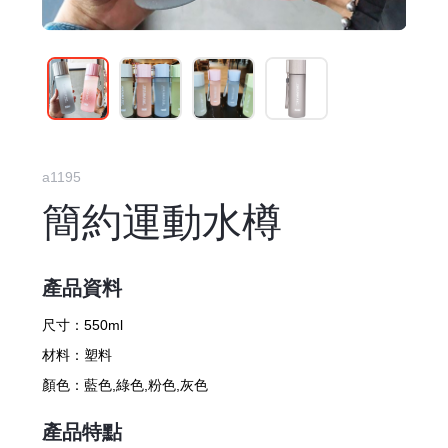
a1195
簡約運動水樽
產品資料
尺寸：
550ml
材料：
塑料
顏色：
藍色,綠色,粉色,灰色
產品特點