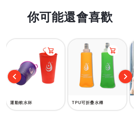
你可能還會喜歡
運動軟水杯
TPU可折疊水樽
簡