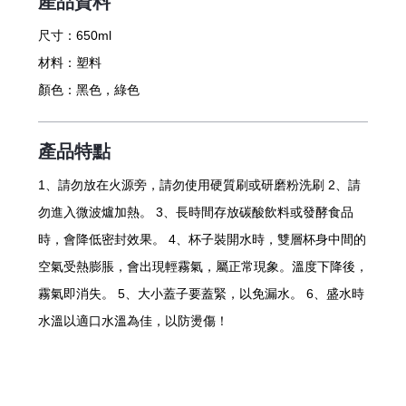
產品資料
尺寸：
650ml
材料：
塑料
顏色：
黑色，綠色
產品特點
1、請勿放在火源旁，請勿使用硬質刷或研磨粉洗刷 2、請
勿進入微波爐加熱。 3、長時間存放碳酸飲料或發酵食品
時，會降低密封效果。 4、杯子裝開水時，雙層杯身中間的
空氣受熱膨脹，會出現輕霧氣，屬正常現象。溫度下降後，
霧氣即消失。 5、大小蓋子要蓋緊，以免漏水。 6、盛水時
水溫以適口水溫為佳，以防燙傷！