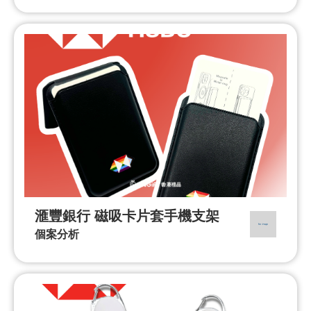
滙豐銀行 磁吸卡片套手機支架
個案分析