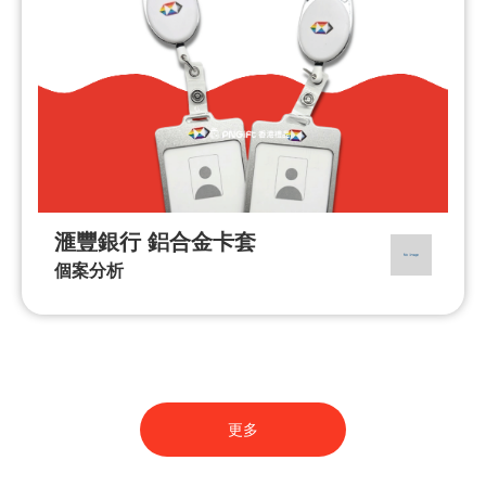
滙豐銀行 鋁合金卡套
個案分析
更多