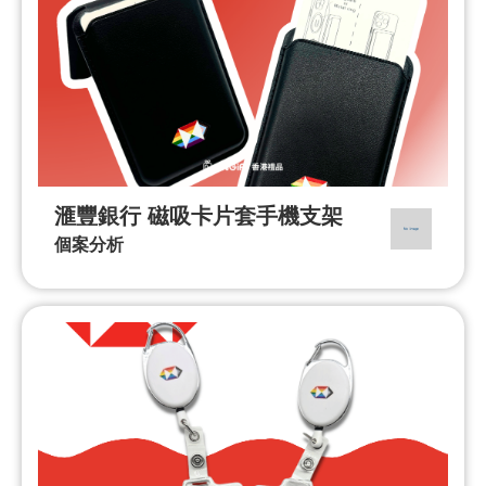
滙豐銀行 磁吸卡片套手機支架
個案分析