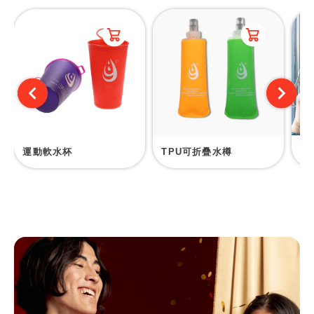
運動軟水杯
TPU可折疊水樽
簡