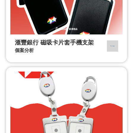
滙豐銀行 磁吸卡片套手機支架
個案分析