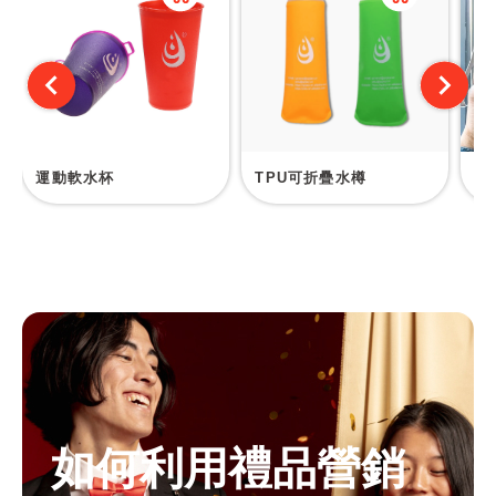
運動軟水杯
TPU可折疊水樽
簡
如何利用禮品營銷