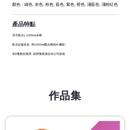
顏色：
綠色, 灰色, 粉色, 藍色, 紫色, 橙色, 淺藍色, 淺粉紅色
產品特點
見字飲水x 1000ml水樽
飲水好處多多, 用1000ml嘅水樽就fit 曬啦~
有8隻顏色選擇, 就簡隻最適合你公司架啦
作品集