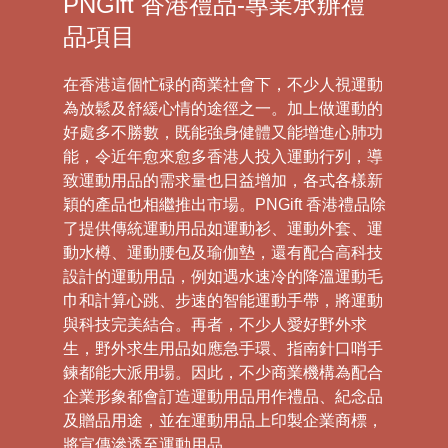
PNGift 香港禮品-專業承辦禮
品項目
在香港這個忙碌的商業社會下，不少人視運動
為放鬆及舒緩心情的途徑之一。加上做運動的
好處多不勝數，既能強身健體又能增進心肺功
能，令近年愈來愈多香港人投入運動行列，導
致運動用品的需求量也日益增加，各式各樣新
穎的產品也相繼推出市場。PNGift 香港禮品除
了提供傳統運動用品如運動衫、運動外套、運
動水樽、運動腰包及瑜伽墊，還有配合高科技
設計的運動用品，例如遇水速冷的降溫運動毛
巾和計算心跳、步速的智能運動手帶，將運動
與科技完美結合。再者，不少人愛好野外求
生，野外求生用品如應急手環、指南針口哨手
鍊都能大派用場。因此，不少商業機構為配合
企業形象都會訂造運動用品用作禮品、紀念品
及贈品用途，並在運動用品上印製企業商標，
將宣傳滲透至運動用品。