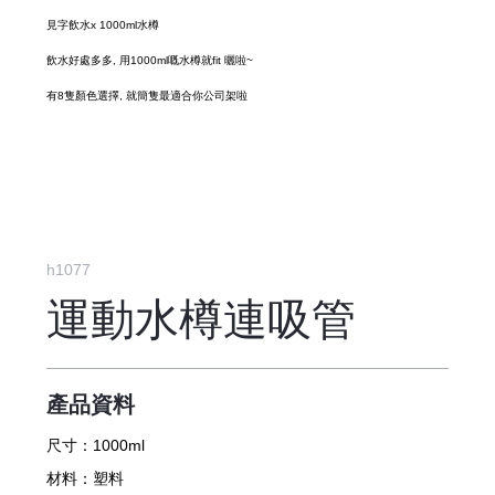
見字飲水x 1000ml水樽
飲水好處多多, 用1000ml嘅水樽就fit 曬啦~
有8隻顏色選擇, 就簡隻最適合你公司架啦
h1077
運動水樽連吸管
產品資料
尺寸：
1000ml
材料：
塑料