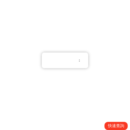
熱線電話：(852) 3188 8810
Whatsapp：(852) 6551 3098
繁體中文
使用條款
隱私權條款
Cookie 政策
Copyright © 2026 All Rights Reserved.
PNGift®
快速查詢