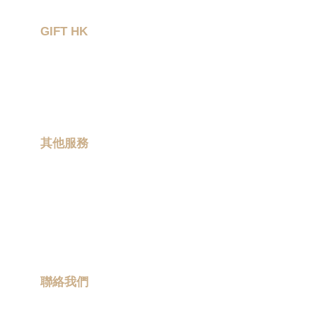
GIFT HK
作品集
關於我們
聯絡我們
其他服務
現場印製
卡通聯乘
ESG 禮品
流動宣傳車
聯絡我們
info@promotiongift.com.hk