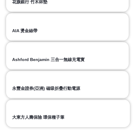
花旗銀行 竹木杯墊
AIA 燙金絲帶
Ashford Benjamin 三合一無線充電寳
永豐金證券(亞洲) 磁吸折疊行動電源
大東方人壽保險 環保種子筆​