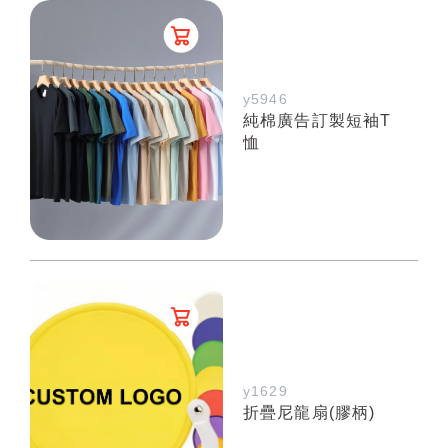
y5946
純棉廣告訂製短袖T
恤
y1629
折疊尼龍扇(膠柄)