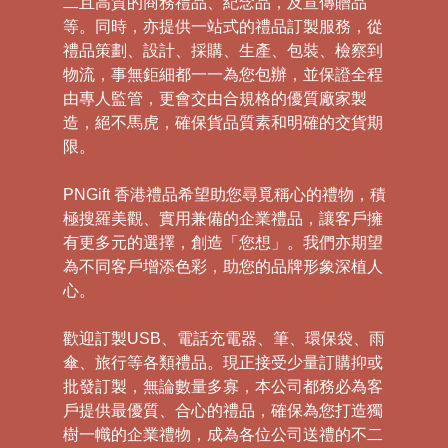
二且高質的商務禮品、紀念品，及宣傳贈品
等。同時，亦提供一站式的禮品訂製服務，從
禮品策劃、設計、採購、生產、包裝、檢察到
物流，事無鉅細都一一為您包辦，並保證全程
由專人監管，更會交由合規格的優質廠家製
造，絕不馬虎，確保貨品質素和明確的交貨期
限。
PNGift 香港禮品希望助您尋覓稱心的禮物，積
極搜羅美觀、實用兼備的企業禮品，讓客戶擁
有更多元的選擇，創造「您想」。我們亦期望
為不同客戶增添色彩，助您的品牌形象深植人
心。
歡迎訂製USB、電話充電器、筆、環保袋、雨
傘、旅行等各類禮品。現正接受少量訂購抑或
批發訂製，無論數量多寡，本公司都務必為客
戶提供最優質、合心的禮品，確保為您打造獨
樹一幟的企業禮物，成為各位公司送禮的不二