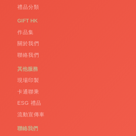
保
禮品分類
禮
品
|
GIFT HK
Promotional
作品集
gift
|
Corporate
關於我們
gift
|
聯絡我們
商
務
其他服務
禮
品
|
現場印製
訂
卡通聯乘
造
保
ESG 禮品
溫
流動宣傳車
杯
|
訂
聯絡我們
造