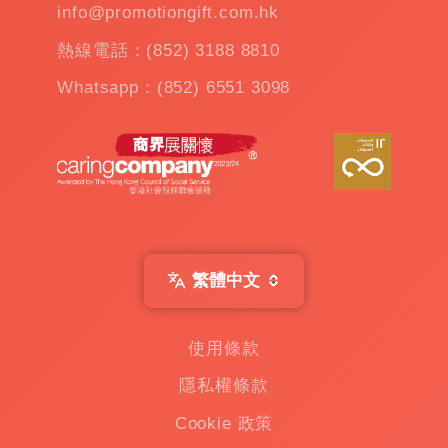
雨
info@promotiongift.com.hk
傘
|
熱線電話：(852) 3188 8810
夾
公
Whatsapp：(852) 6551 3098
仔
機
出
租
|
扭
蛋
機
出
繁體中文
租
|
贈
使用條款
品
隱私權條款
|
Custom
Cookie 政策
Gift