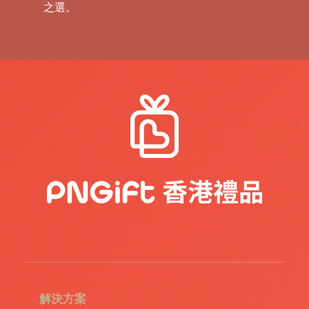
之選。
禮
品
|
紀
念
品
|
公
司
禮
品
|
訂
造
USB
|
訂
造
環
保
袋
|
解決方案
環