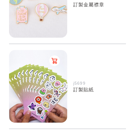
訂製金屬襟章
j5699
訂製貼紙