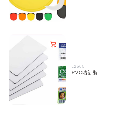
c2565
PVC咭訂製