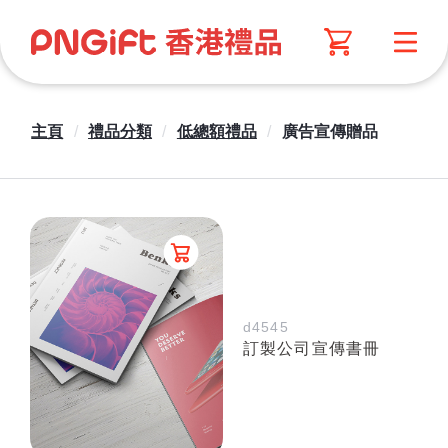
主頁
/
禮品分類
/
低總額禮品
/
廣告宣傳贈品
d4545
訂製公司宣傳書冊