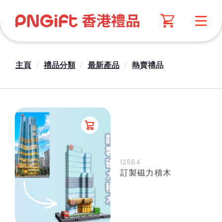
主頁
/
禮品分類
/
最新產品
/
熱賣禮品
l2564
訂製磁力積木