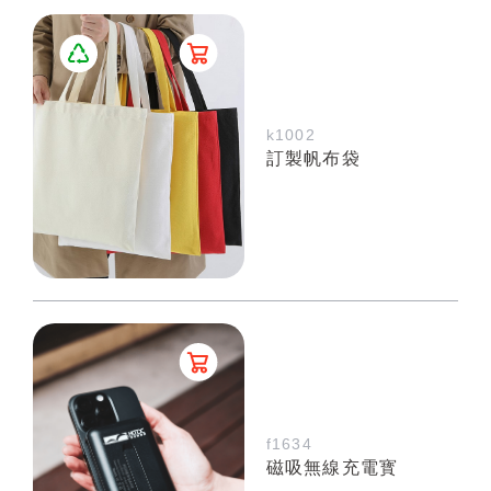
k1002
訂製帆布袋
f1634
磁吸無線充電寳