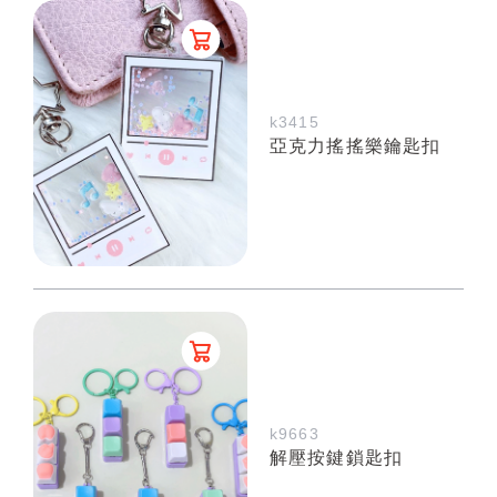
k3415
亞克力搖搖樂鑰匙扣
k9663
解壓按鍵鎖匙扣