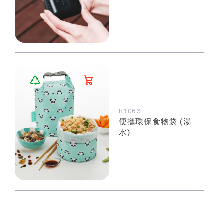
h1063
便攜環保食物袋 (湯
水)