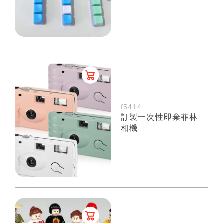
f5414
訂製一次性即棄菲林
相機