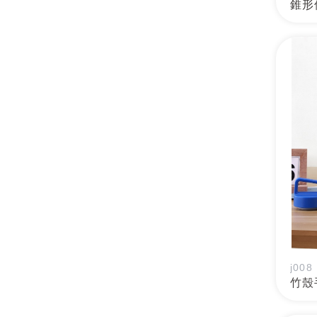
錐形
j008
竹殼