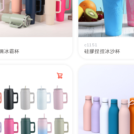
c1151
鋼冰霸杯
硅膠捏捏冰沙杯