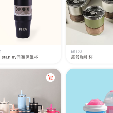
2
k5123
z stanley同類保溫杯
露營咖啡杯