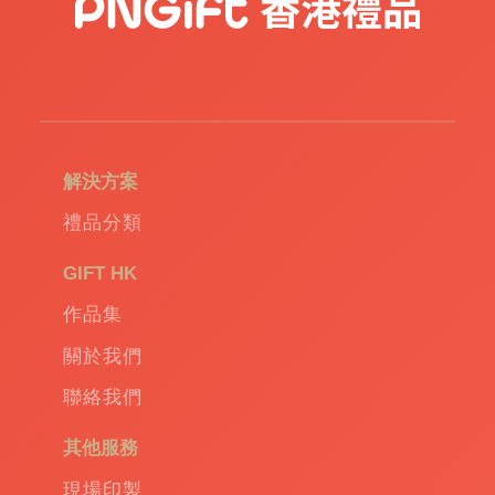
在這裡，您將體驗到由產品設計、生產到運送
全程貼心跟進的專業服務。在這一過程中，您
只需提出您的需求和靈感，我們的专业團隊便
會根據您的需求，從產品設計到最終成品出
庫，每一個步驟都精心組織和执行。這不僅保
解決方案
证了礼品的質量和速度，同時也最大程度保證
其環保屬性。
禮品分類
GIFT HK
由於我們對品質的高度重視，所以我們選擇了
作品集
符合最高規格要求的優質廠家進行生產。這些
廠家不僅在生产過程中嚴把質量關，同時也拥
關於我們
有悠久的產品開發歷史和豐富的產品線。透過
聯絡我們
他們精湛的技術和專業的服務，我們的禮品總
是可以達到甚至超乎您的預期。
其他服務
現場印製