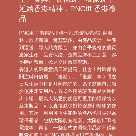
延續香港精神．PNGift 香港禮
品
PNGift 香港禮品提供一站式環保禮品訂製服
務，款式新穎、種類繁多。由產品設計、生產
到運送，專人貼身跟進，並由合乎規格的優質
廠家生產，品質保證。企業品牌不二之選，24
小時內報價，歡迎立即致電查詢。
香港人的環保意識日漸提高，社會上對環保的
關注與日俱增，「走塑」、「走膠」等字眼在
日常生活中也是耳熟能詳的，為了鼓勵市民減
少使用即棄用品，各式各樣的環保產品大量推
出市場，最為人熟悉的便是可重用的環保袋以
及木製品，可以直接減少對於膠袋和塑膠的使
用。其次，利用可再生能源的產品也可被視為
環保產品，包括太陽能充電器、太陽能LED充
電燈等。再者，一些新式的環保用品如不銹鋼
吸管和餐具等PNG 香港禮品也有提供的。因