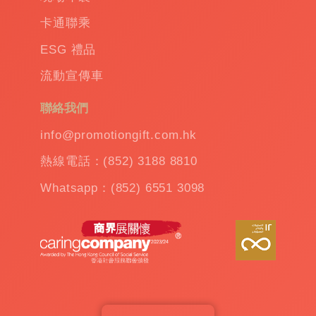
更讓我們引以为豪的是，我們提供24小時内報
卡通聯乘
價的服務，無論您是在工作時間內还是在節假
日，只要您有需求，都可以在任何時間聯繫我
ESG 禮品
們，我們的專業團隊將會在最短的時間內給您
流動宣傳車
作出反應。並且我們還主動為客户提供方便，
您可以通過電話、電子郵件或在线聊天與我們
聯絡我們
的團隊進行溝通，以確保在最短的時間內達成
您的願望。
info@promotiongift.com.hk
熱線電話：(852) 3188 8810
我們的每一步都是为了客户提供最高品质的产
Whatsapp：(852) 6551 3098
品，最快的響應時間和最高效的協作體驗。這
不僅僅是一種服務，更是對於商業理念和環保
責任的深度承諾。我們希望透過我們的服務，
讓每個客戶都能感受到独一无二的尊貴體驗。
傳遞企業責任與品牌溫度