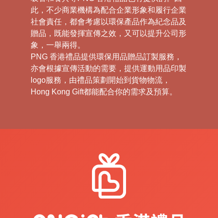
此，不少商業機構為配合企業形象和履行企業
社會責任，都會考慮以環保產品作為紀念品及
贈品，既能發揮宣傳之效，又可以提升公司形
象，一舉兩得。
PNG 香港禮品提供環保用品贈品訂製服務，
亦會根據宣傳活動的需要，提供運動用品印製
logo服務，由禮品策劃開始到貨物物流，
Hong Kong Gift都能配合你的需求及預算。
在当今快節奏的商業環境中，對於企業來說，
製作質量乘且符合环保理念的禮品已經成為一
項重要的競爭優勢。我們正是在這種情況下應
運而生，為那些追求個性化、創意環保的企業
提供一站式保禮品訂製服務。我們提供的禮品
款式新穎、種類繁多，從日常用員具到高端營
造裝飾，無不包攬，能夠滿足不同規模和需求
的公司與個人。