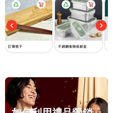
訂製筷子
不銹鋼食物保鮮盒
日
如何利用禮品營銷