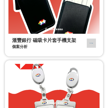
滙豐銀行 磁吸卡片套手機支架
個案分析