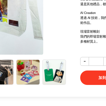
還是其他禮品，都
AI Creation
透過 AI 技術
術作品。
現場雷射雕刻
我們的即場雷射雕
多種材質上。
熱燙印定制
熱燙印技術可為您
-
端禮品。
加