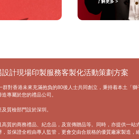
了解更多 >
int 現場設計現場印製服務客製化活動策劃方案
，由一群對香港未來充滿抱負的80後人士共同創立，秉持着本土
締造專屬於您的禮品公司。
產及質檢部門設於深圳。
且高質的商務禮品、紀念品，及宣傳贈品等。同時，亦提供一站
辦，並保證全程由專人監管，更會交由合規格的優質廠家製造，