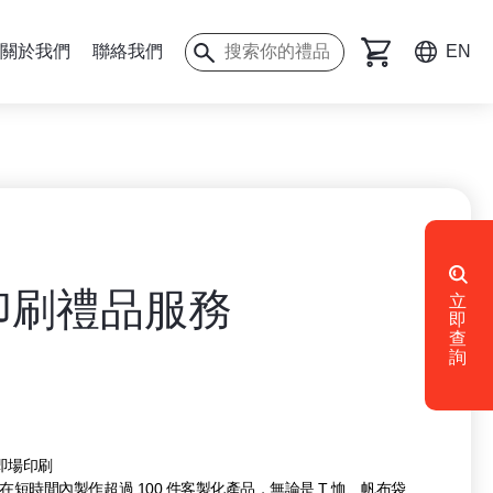
關於我們
聯絡我們
EN
印刷禮品服務
立
即
查
詢
 活動即場印刷
短時間內製作超過 100 件客製化產品，無論是 T 恤、帆布袋