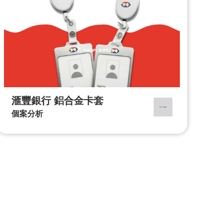
滙豐銀行 鋁合金卡套
個案分析