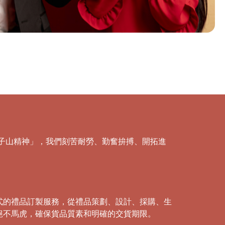
「獅子山精神」，我們刻苦耐勞、勤奮拚搏、開拓進
式的禮品訂製服務，從禮品策劃、設計、採購、生
絕不馬虎，確保貨品質素和明確的交貨期限。