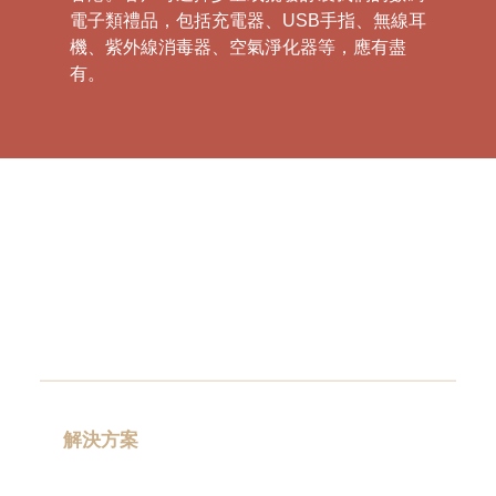
電子類禮品，包括充電器、USB手指、無線耳
機、紫外線消毒器、空氣淨化器等，應有盡
有。
這裡匯聚了各類高端製造廠家，為您提供一站
式解決方案。我們專注為戶提供數碼電子類禮
品，包括充電器、USB手指、無線耳機、紫外
線消毒器及空氣淨化器等多種產品，以滿足您
不同的商務禮品訂購需求。
充電器是現代生活的重要配件，我們提供的充
電器款式新穎、性能卓越，不僅充電速度快，
而且充電效率高。我們的USB手指，採用高品
質材料製作而成，安全可靠，可讓您在任何時
解決方案
候、任何地點方便使用。無線耳機則有著輕巧
的體積和良好的音質效果，是您的完美音樂夥
禮品分類