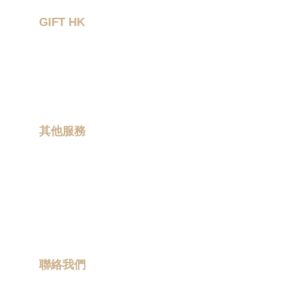
伴。此外，我們還提供一系列無菌的家用消毒
器、空氣淨化器等，保障您和家人的健康。
GIFT HK
作品集
我們的特色之一，就是能夠為客人提供大量訂
關於我們
製的服務。無論您的需求大小，只要與我們聯
聯絡我們
繫，我們都能根據您的要求量身定制，提供高
品質的產品，讓您的品牌形象更加突出。
其他服務
現場印製
另外，我們還提供非常靈活的訂購方式。如果
卡通聯乘
您只是需要一些小數量的訂製，可以通過簡單
的下單程序完成訂購；如果需要大批量生產，
ESG 禮品
我們也有專門的團隊為您負責。而且，無論是
少量定制還是批發，都能在最短的時間內提供
流動宣傳車
您所需的產品。
聯絡我們
info@promotiongift.com.hk
品質是我們的生命。我們所有的產品都是經過