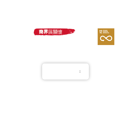
嚴格的品質檢驗，從原料採購到生產出庫，每
熱線電話：(852) 3188 8810
一個環節都有嚴格的品質把關。而且我們還對
Whatsapp：(852) 6551 3098
供應商有著嚴格的評估和管理制度，確保每個
環節都符合最高的品質標準。
我們提供全面、優質、靈活的數碼電子類禮品
定制服務，有著完善的產品種類和充足的產
能。這是我們為了讓每一位顧客都能滿足自己
獨特需求所做出努力承諾。無論您是個性化需
繁體中文
求的追求者，還是一個大型企業，都將以最專
業的態度與您的品牌共同成長。請隨時與我們
聯繫，探索更多的選擇和可能性。
使用條款
隱私權條款
在企業行銷、品牌建立與客人關係經營日益競
Cookie 政策
爭的時代，商務禮品已不再僅是「送禮」那麼
簡單，而是一種巧妙的品牌傳播手段與情感連
Copyright © 2026 All Rights Reserved.
PNGift®
結工具。