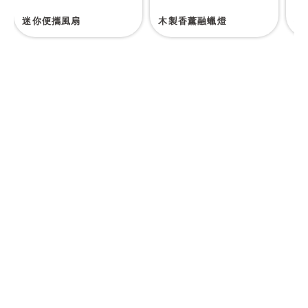
迷你便攜風扇
木製香薰融蠟燈
掛
如何利用禮品營銷
為你的客戶帶來驚
喜？