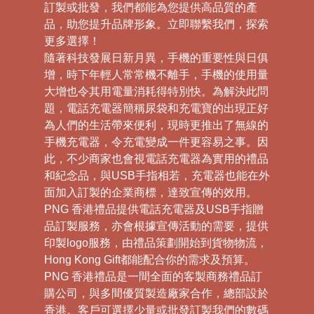
訂製或批發，我們都能為您提供高品質的產
品，助您提升品牌形象。立即聯繫我們，探索
更多選擇！
隨著科技發展日新月異，手機的重要性與日俱
增，時下年輕人常常機不離手，手機的使用量
大增也令其用電量消耗得特別快。為解決此問
題，電話充電器簡稱尿袋和充電寶的出現正好
為人們的生活帶來便利，現時更推出了無線的
手機充電器，令充電變成一件更容易之事。因
此，不少商家也會視電話充電器為實用的禮品
和紀念品，與USB手指相若，充電器也能在外
面加入訂製的企業商標，達致宣傳的效用。
PNG 香港禮品提供電話充電器及USB手指贈
品訂製服務，亦會根據宣傳活動的需要，提供
印製logo服務，由禮品策劃開始到貨物物流，
Hong Kong Gift都能配合你的需求及預算。
PNG 香港禮品是一間全面的客製商務禮品訂
購公司，與多間優質製造廠家合作，總部設於
香港。客戶可選擇少量或批發訂製我們的數碼