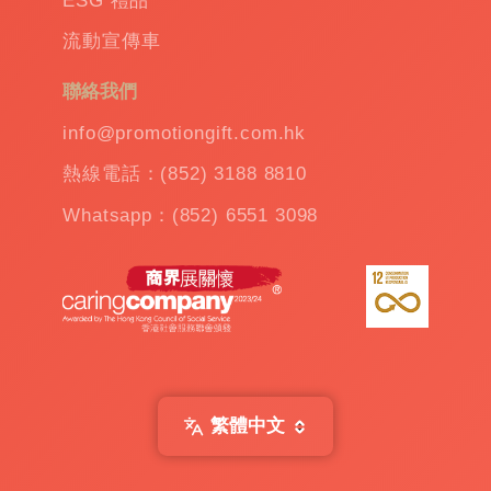
ESG 禮品
傘則是場景變換的最佳搭檔。
流動宣傳車
聯絡我們
最有效的品牌傳播工具
info@promotiongift.com.hk
熱線電話：(852) 3188 8810
我們的創新贈品不僅在功能和實用性上勝出，
它的獨特設計更是將您的品牌推向聚光燈下。
Whatsapp：(852) 6551 3098
這些禮品可以成為您營銷活動中的焦點，吸引
更多的目標受眾，並增強他們對品牌的認識和
好感。
禮品的價值不在於它的物質價值，而在於它所
承載的品牌價值和情感連結。通過提供這些創
新且貼心的定制贈送禮品，不僅是在幫助客戶
繁體中文
實現他們的想法，同時也在為我們的品牌贏得
更多的信任和喜愛。所以，如果您想將您的企
業理念傳遞給更多的人，不妨考慮一下定制禮