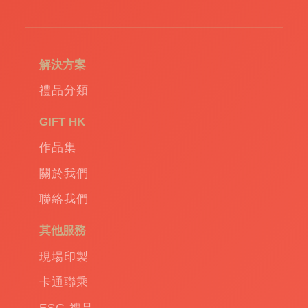
大範圍傳播。
例如，一個帶有企業標誌的實用矽膠冰格盒，
解決方案
不僅是一款出色的存儲容器，還可以讓客人在
使用過程中感受到您的企業對環保和健康的關
禮品分類
注。或者是一個驅蚊手環，這樣的生活小物既
能提供實際的舒適，也讓您的品牌與健康生活
GIFT HK
聯繫在一起。
作品集
關於我們
另類新潮的贈品
聯絡我們
其他服務
除了傳統的保溫杯和雨傘，更有許多新穎的創
意產品供您挑選。例如，反應式折傘結合了實
現場印製
用性與個性表達，而自動傘則是大門戶的享
卡通聯乘
受，只需輕按一鍵即可開啟閉合。防水套傘保
護您的物品免受水的侵襲，而縮骨傘和小折疊