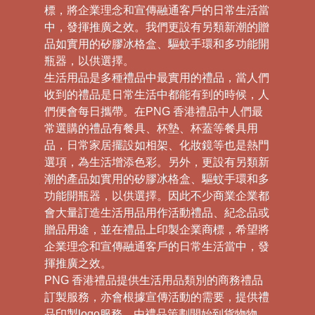
標，將企業理念和宣傳融通客戶的日常生活當
中，發揮推廣之效。我們更設有另類新潮的贈
品如實用的矽膠冰格盒、驅蚊手環和多功能開
瓶器，以供選擇。
生活用品是多種禮品中最實用的禮品，當人們
收到的禮品是日常生活中都能有到的時候，人
們便會每日攜帶。在PNG 香港禮品中人們最
常選購的禮品有餐具、杯墊、杯蓋等餐具用
品，日常家居擺設如相架、化妝鏡等也是熱門
選項，為生活增添色彩。另外，更設有另類新
潮的產品如實用的矽膠冰格盒、驅蚊手環和多
功能開瓶器，以供選擇。因此不少商業企業都
會大量訂造生活用品用作活動禮品、紀念品或
贈品用途，並在禮品上印製企業商標，希望將
企業理念和宣傳融通客戶的日常生活當中，發
揮推廣之效。
PNG 香港禮品提供生活用品類別的商務禮品
訂製服務，亦會根據宣傳活動的需要，提供禮
品印製logo服務，由禮品策劃開始到貨物物