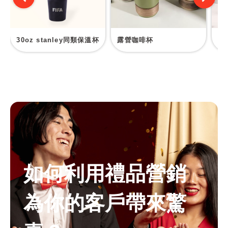
30oz stanley同類保溫杯
露營咖啡杯
不
如何利用禮品營銷
為你的客戶帶來驚