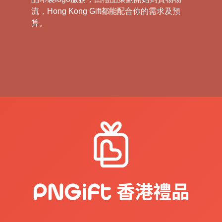
流，Hong Kong Gift都能配合你的需求及預
算。
在當今這個高度個性化和創新的市場環境中，
禮品不再僅限於傳統的時尚配飾或家用電器。
我們傾向於打破傳統，通過提供定制化的生活
用品，讓客戶在贈與受贈之間找到深層的聯
繫，同時傳遞您的企業理念和文化。
為客戶量身定制各種生活用品，用作物流活動
的贈品或紀念品。這些定制的產品不僅可以印
有您的企業標誌，更能將企業的理念和宣傳自
然地融入到客戶的日常生活中，實現品牌的最