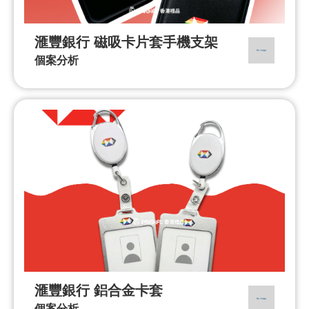
滙豐銀行 磁吸卡片套手機支架
個案分析
滙豐銀行 鋁合金卡套
個案分析