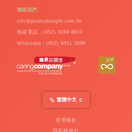
聯絡我們
最有效的品牌傳播工具
info@promotiongift.com.hk
熱線電話：(852) 3188 8810
我們的創新贈品不僅在功能和實用性上勝出，
它的獨特設計更是將您的品牌推向聚光燈下。
Whatsapp：(852) 6551 3098
這些禮品可以成為您營銷活動中的焦點，吸引
更多的目標受眾，並增強他們對品牌的認識和
好感。
禮品的價值不在於它的物質價值，而在於它所
承載的品牌價值和情感連結。通過提供這些創
新且貼心的定制贈送禮品，不僅是在幫助客戶
繁體中文
實現他們的想法，同時也在為我們的品牌贏得
更多的信任和喜愛。所以，如果您想將您的企
業理念傳遞給更多的人，不妨考慮一下定制禮
使用條款
品方案。
隱私權條款