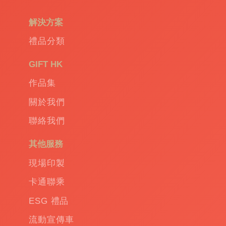
例如，一個帶有企業標誌的實用矽膠冰格盒，
解決方案
不僅是一款出色的存儲容器，還可以讓客人在
使用過程中感受到您的企業對環保和健康的關
禮品分類
注。或者是一個驅蚊手環，這樣的生活小物既
能提供實際的舒適，也讓您的品牌與健康生活
GIFT HK
聯繫在一起。
作品集
關於我們
另類新潮的贈品
聯絡我們
其他服務
除了傳統的保溫杯和雨傘，更有許多新穎的創
意產品供您挑選。例如，反應式折傘結合了實
現場印製
用性與個性表達，而自動傘則是大門戶的享
卡通聯乘
受，只需輕按一鍵即可開啟閉合。防水套傘保
護您的物品免受水的侵襲，而縮骨傘和小折疊
ESG 禮品
傘則是場景變換的最佳搭檔。
流動宣傳車