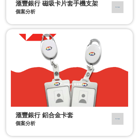
滙豐銀行 磁吸卡片套手機支架
個案分析
滙豐銀行 鋁合金卡套
個案分析