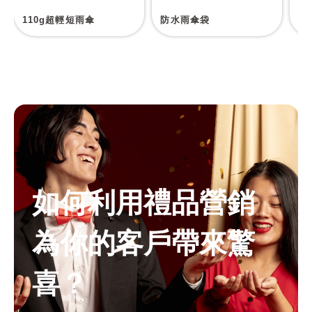
110g超輕短雨傘
防水雨傘袋
自
如何利用禮品營銷
為你的客戶帶來驚
喜？