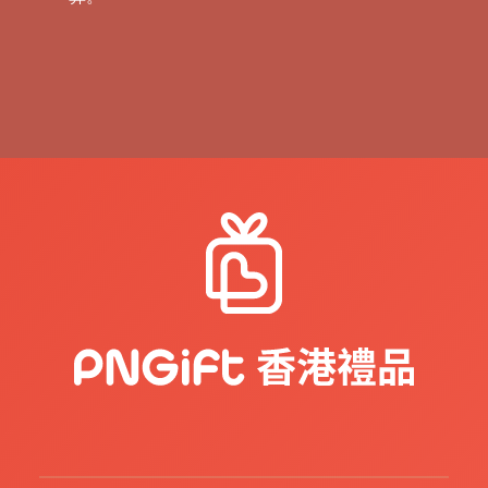
在當今這個高度個性化和創新的市場環境中，
禮品不再僅限於傳統的時尚配飾或家用電器。
我們傾向於打破傳統，通過提供定制化的生活
用品，讓客戶在贈與受贈之間找到深層的聯
繫，同時傳遞您的企業理念和文化。
為客戶量身定制各種生活用品，用作物流活動
的贈品或紀念品。這些定制的產品不僅可以印
有您的企業標誌，更能將企業的理念和宣傳自
然地融入到客戶的日常生活中，實現品牌的最
大範圍傳播。