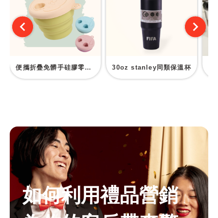
便攜折疊免髒手硅膠零食盒
30oz stanley同類保溫杯
露
如何利用禮品營銷