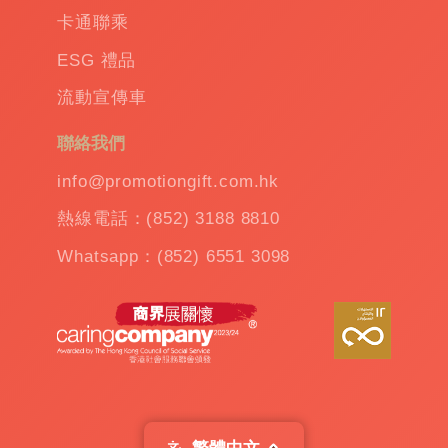
用性與個性表達，而自動傘則是大門戶的享
卡通聯乘
受，只需輕按一鍵即可開啟閉合。防水套傘保
護您的物品免受水的侵襲，而縮骨傘和小折疊
ESG 禮品
傘則是場景變換的最佳搭檔。
流動宣傳車
聯絡我們
最有效的品牌傳播工具
info@promotiongift.com.hk
熱線電話：(852) 3188 8810
我們的創新贈品不僅在功能和實用性上勝出，
它的獨特設計更是將您的品牌推向聚光燈下。
Whatsapp：(852) 6551 3098
這些禮品可以成為您營銷活動中的焦點，吸引
更多的目標受眾，並增強他們對品牌的認識和
好感。
禮品的價值不在於它的物質價值，而在於它所
承載的品牌價值和情感連結。通過提供這些創
新且貼心的定制贈送禮品，不僅是在幫助客戶