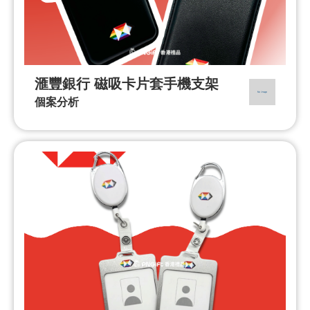
滙豐銀行 磁吸卡片套手機支架
個案分析