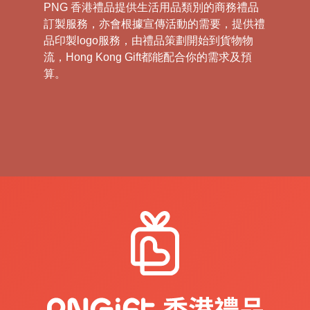
PNG 香港禮品提供生活用品類別的商務禮品
訂製服務，亦會根據宣傳活動的需要，提供禮
品印製logo服務，由禮品策劃開始到貨物物
流，Hong Kong Gift都能配合你的需求及預
算。
在當今這個高度個性化和創新的市場環境中，
禮品不再僅限於傳統的時尚配飾或家用電器。
我們傾向於打破傳統，通過提供定制化的生活
用品，讓客戶在贈與受贈之間找到深層的聯
繫，同時傳遞您的企業理念和文化。
為客戶量身定制各種生活用品，用作物流活動
的贈品或紀念品。這些定制的產品不僅可以印