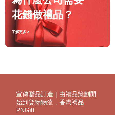
花錢做禮品？
了解更多 >
宣傳贈品訂造｜由禮品策劃開
始到貨物物流．香港禮品
PNGift