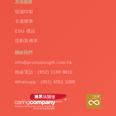
其他服務
除了傳統的保溫杯和雨傘，更有許多新穎的創
意產品供您挑選。例如，反應式折傘結合了實
現場印製
用性與個性表達，而自動傘則是大門戶的享
卡通聯乘
受，只需輕按一鍵即可開啟閉合。防水套傘保
護您的物品免受水的侵襲，而縮骨傘和小折疊
ESG 禮品
傘則是場景變換的最佳搭檔。
流動宣傳車
聯絡我們
最有效的品牌傳播工具
info@promotiongift.com.hk
熱線電話：(852) 3188 8810
我們的創新贈品不僅在功能和實用性上勝出，
它的獨特設計更是將您的品牌推向聚光燈下。
Whatsapp：(852) 6551 3098
這些禮品可以成為您營銷活動中的焦點，吸引
更多的目標受眾，並增強他們對品牌的認識和
好感。
禮品的價值不在於它的物質價值，而在於它所