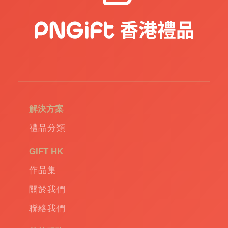
為客戶量身定制各種生活用品，用作物流活動
的贈品或紀念品。這些定制的產品不僅可以印
有您的企業標誌，更能將企業的理念和宣傳自
然地融入到客戶的日常生活中，實現品牌的最
大範圍傳播。
例如，一個帶有企業標誌的實用矽膠冰格盒，
解決方案
不僅是一款出色的存儲容器，還可以讓客人在
使用過程中感受到您的企業對環保和健康的關
禮品分類
注。或者是一個驅蚊手環，這樣的生活小物既
能提供實際的舒適，也讓您的品牌與健康生活
GIFT HK
聯繫在一起。
作品集
關於我們
另類新潮的贈品
聯絡我們