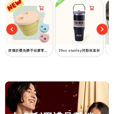
便攜折疊免髒手硅膠零食盒
30oz stanley同類保溫杯
露