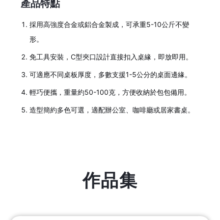
產品特點
採用高強度合金或鋁合金製成，可承重5-10公斤不變
形。
免工具安裝，C型夾口設計直接扣入桌緣，即放即用。
可適應不同桌板厚度，多數支援1-5公分的桌面邊緣。
輕巧便攜，重量約50-100克，方便收納於包包備用。
造型簡約多色可選，適配辦公室、咖啡廳或居家書桌。
作品集