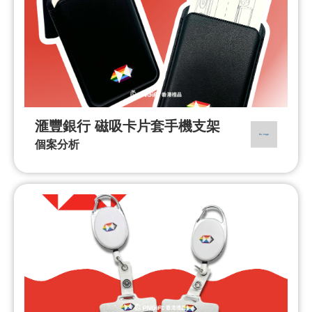
滙豐銀行 磁吸卡片套手機支架
個案分析