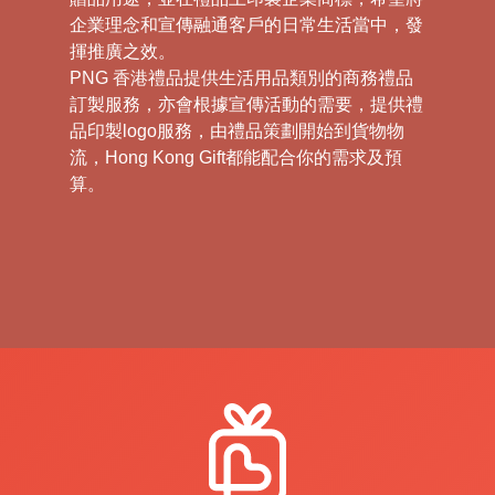
企業理念和宣傳融通客戶的日常生活當中，發
揮推廣之效。
PNG 香港禮品提供生活用品類別的商務禮品
訂製服務，亦會根據宣傳活動的需要，提供禮
品印製logo服務，由禮品策劃開始到貨物物
流，Hong Kong Gift都能配合你的需求及預
算。
在當今這個高度個性化和創新的市場環境中，
禮品不再僅限於傳統的時尚配飾或家用電器。
我們傾向於打破傳統，通過提供定制化的生活
用品，讓客戶在贈與受贈之間找到深層的聯
繫，同時傳遞您的企業理念和文化。