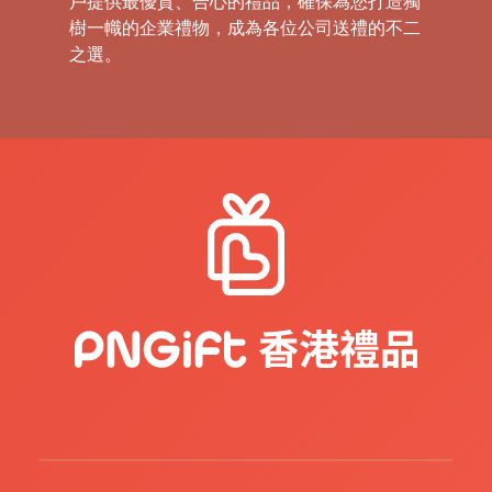
戶提供最優質、合心的禮品，確保為您打造獨
樹一幟的企業禮物，成為各位公司送禮的不二
之選。
禮
品
|
紀
念
品
|
公
司
禮
品
|
訂
造
USB
|
訂
造
環
保