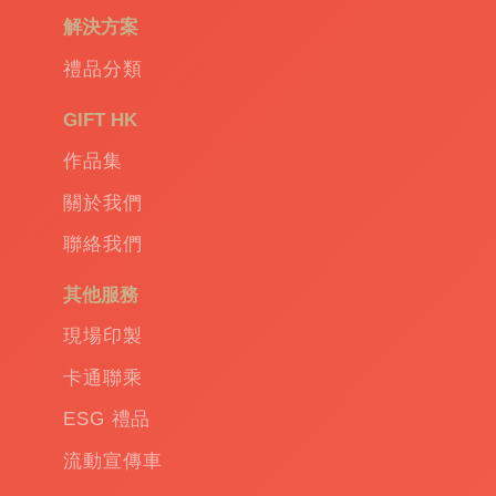
袋
|
解決方案
環
保
禮品分類
禮
品
|
GIFT HK
Promotional
作品集
gift
|
Corporate
關於我們
gift
|
聯絡我們
商
務
其他服務
禮
品
|
現場印製
訂
卡通聯乘
造
保
ESG 禮品
溫
流動宣傳車
杯
|
訂