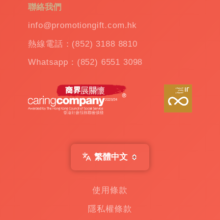
聯絡我們
造
雨
info@promotiongift.com.hk
傘
|
熱線電話：(852) 3188 8810
夾
公
Whatsapp：(852) 6551 3098
仔
機
出
租
|
扭
蛋
機
出
繁體中文
租
|
贈
使用條款
品
隱私權條款
|