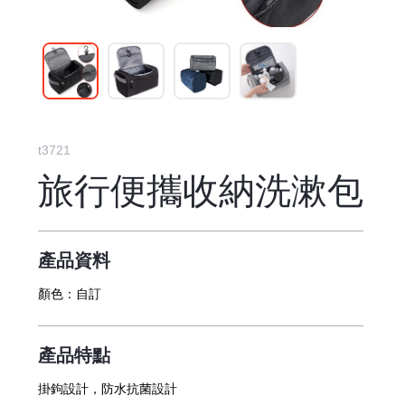
t3721
旅行便攜收納洗漱包
產品資料
顏色：
自訂
產品特點
掛鉤設計，防水抗菌設計