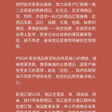
我們提供客製化服務，致力為客戶訂製獨一無
二且高質的商務禮品、紀念品，及宣傳贈品
等。同時，亦提供一站式的禮品訂製服務，從
禮品策劃、設計、採購、生產、包裝、檢察到
物流，事無鉅細都一一為您包辦，並保證全程
由專人監管，更會交由合規格的優質廠家製
造，絕不馬虎，確保貨品質素和明確的交貨期
限。
PNGift 香港禮品希望助您尋覓稱心的禮物，積
極搜羅美觀、實用兼備的企業禮品，讓客戶擁
有更多元的選擇，創造「您想」。我們亦期望
為不同客戶增添色彩，助您的品牌形象深植人
心。
歡迎訂製USB、電話充電器、筆、環保袋、雨
傘、旅行等各類禮品。現正接受少量訂購抑或
批發訂製，無論數量多寡，本公司都務必為客