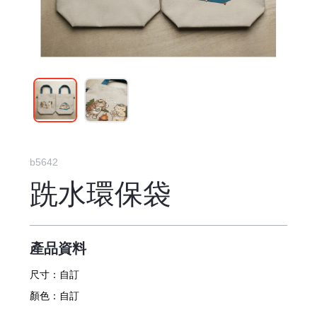
b5642
跣水環保袋
產品資料
尺寸：
自訂
顏色：
自訂