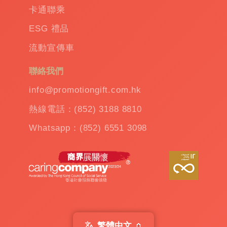
卡通聯乘
造
保
ESG 禮品
溫
流動宣傳車
杯
|
訂
聯絡我們
造
雨
info@promotiongift.com.hk
傘
|
熱線電話：(852) 3188 8810
夾
公
Whatsapp：(852) 6551 3098
仔
機
出
租
|
扭
蛋
機
出
繁體中文