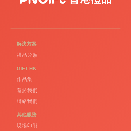
USB
|
訂
造
環
保
袋
|
解決方案
環
保
禮品分類
禮
品
|
GIFT HK
Promotional
作品集
gift
|
Corporate
關於我們
gift
|
聯絡我們
商
務
其他服務
禮
品
|
現場印製
訂