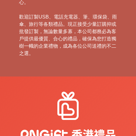
心。
歡迎訂製USB、電話充電器、筆、環保袋、雨
傘、旅行等各類禮品。現正接受少量訂購抑或
批發訂製，無論數量多寡，本公司都務必為客
戶提供最優質、合心的禮品，確保為您打造獨
樹一幟的企業禮物，成為各位公司送禮的不二
之選。
禮
品
|
紀
念
品
|
公
司
禮
品
|
訂
造