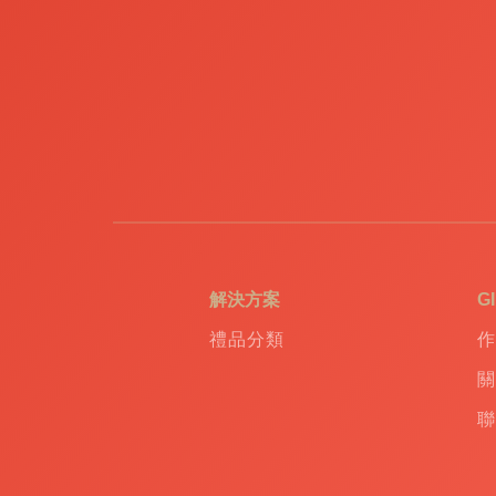
訂
造
USB
|
訂
造
環
保
袋
|
環
保
禮
解決方案
G
品
|
禮品分類
作
Promotional
gift
|
關
Corporate
聯
gift
|
商
務