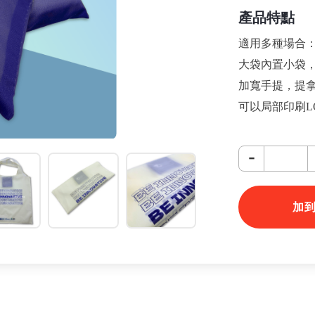
產品特點
適用多種場合
大袋內置小袋，
加寬手提，提
可以局部印刷L
-
加