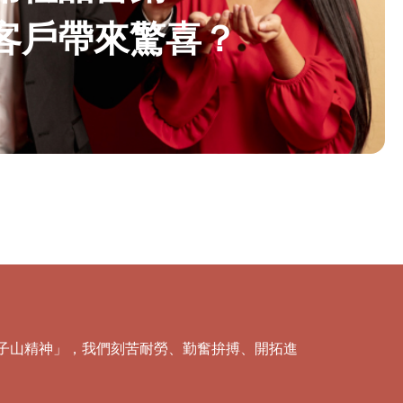
客戶帶來驚喜？
「獅子山精神」，我們刻苦耐勞、勤奮拚搏、開拓進