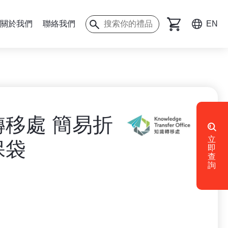
關於我們
聯絡我們
EN
轉移處 簡易折
立
保袋
即
查
詢