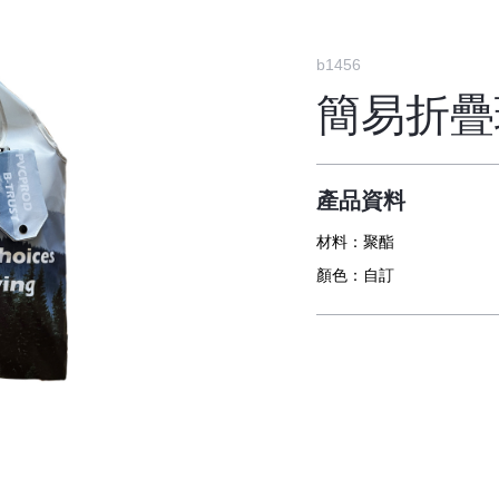
b1456
簡易折疊
產品資料
材料：
聚酯
顏色：
自訂