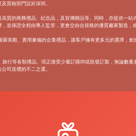
產及質檢部門設於深圳。
且高質的商務禮品、紀念品，及宣傳贈品等。同時，亦提供一站
辦，並保證全程由專人監管，更會交由合規格的優質廠家製造，
，積極搜羅美觀、實用兼備的企業禮品，讓客戶擁有更多元的選擇，
傘、旅行等各類禮品。現正接受少量訂購抑或批發訂製，無論數量
位公司送禮的不二之選。