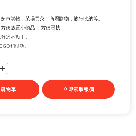
：超市購物，菜場買菜，商場購物，旅行收納等。
方便放置小物品 ，方便尋找。
拿舒適不勒手。
OGO和標語。
+
到購物車
立即索取報價