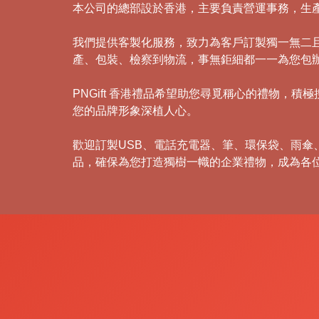
本公司的總部設於香港，主要負責營運事務，生
我們提供客製化服務，致力為客戶訂製獨一無二
產、包裝、檢察到物流，事無鉅細都一一為您包
PNGift 香港禮品希望助您尋覓稱心的禮物
您的品牌形象深植人心。
歡迎訂製USB、電話充電器、筆、環保袋、雨
品，確保為您打造獨樹一幟的企業禮物，成為各
禮
品
|
紀
念
品
|
公
司
禮
品
|