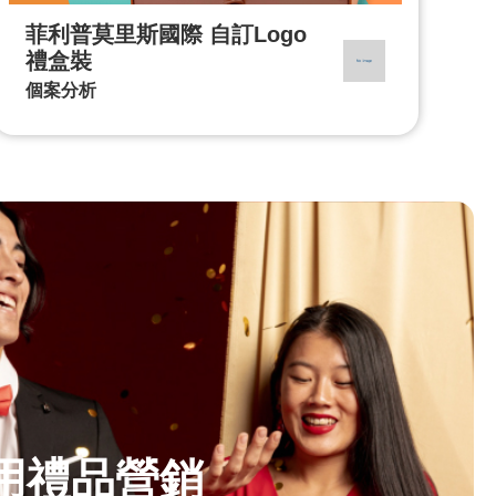
菲利普莫里斯國際 自訂Logo
禮盒裝
個案分析
用禮品營銷