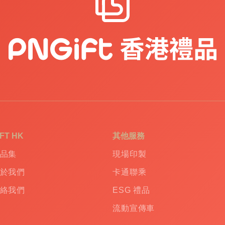
IFT HK
其他服務
品集
現場印製
於我們
卡通聯乘
絡我們
ESG 禮品
流動宣傳車