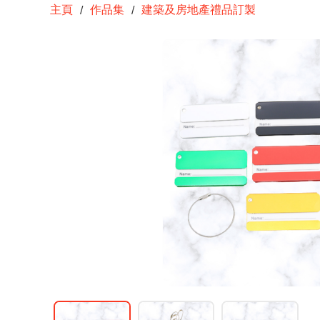
主頁
作品集
建築及房地產禮品訂製
/
/