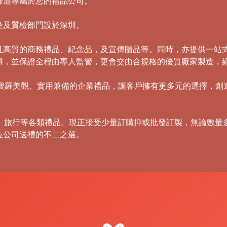
締造專屬於您的禮品公司。
產及質檢部門設於深圳。
且高質的商務禮品、紀念品，及宣傳贈品等。同時，亦提供一站
辦，並保證全程由專人監管，更會交由合規格的優質廠家製造，
，積極搜羅美觀、實用兼備的企業禮品，讓客戶擁有更多元的選擇，
傘、旅行等各類禮品。現正接受少量訂購抑或批發訂製，無論數量
位公司送禮的不二之選。