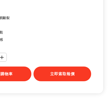
不易斷裂
美觀
質感
+
到購物車
立即索取報價