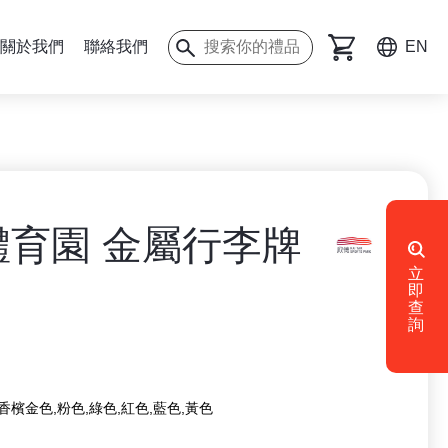
關於我們
聯絡我們
EN
體育園 金屬行李牌
立
即
查
詢
,香檳金色,粉色,綠色,紅色,藍色,黃色