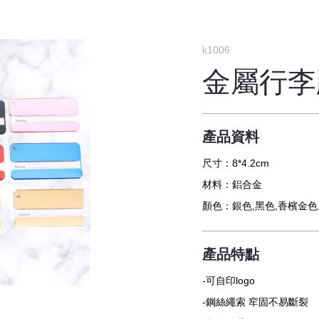
k1006
金屬行李
產品資料
尺寸：
8*4.2cm
材料：
鋁合金
顏色：
銀色,黑色,香檳金色
產品特點
-可自印logo
-鋼絲繩索 窂固不易斷裂