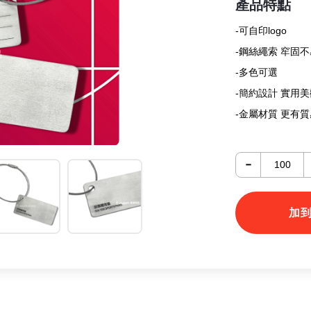
產品特點
-可自印logo
-鋼絲繩索 窂固
-多色可選
-簡約設計 實用
-金屬材質 更有
-
加