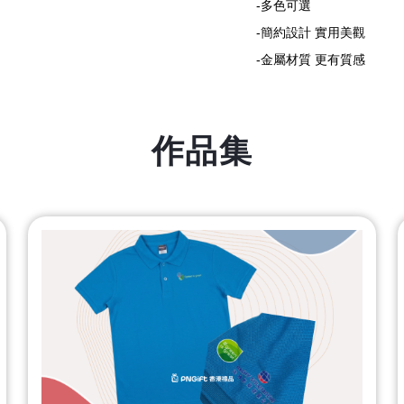
-多色可選
-簡約設計 實用美觀
-金屬材質 更有質感
作品集