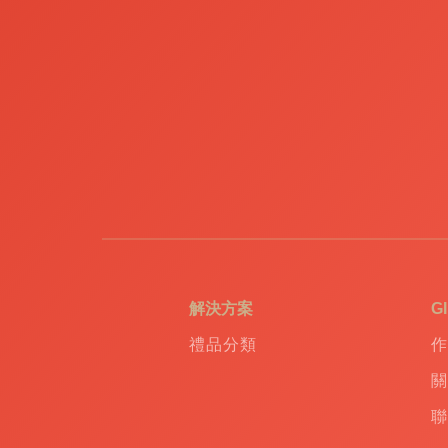
禮
品
|
訂
造
USB
|
訂
造
環
保
袋
|
環
保
禮
解決方案
G
品
|
禮品分類
作
Promotional
gift
|
關
Corporate
聯
gift
|
商