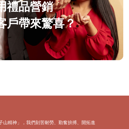
用禮品營銷
客戶帶來驚喜？
「獅子山精神」，我們刻苦耐勞、勤奮拚搏、開拓進