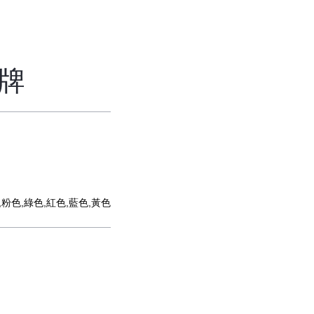
牌
,粉色,綠色,紅色,藍色,黃色