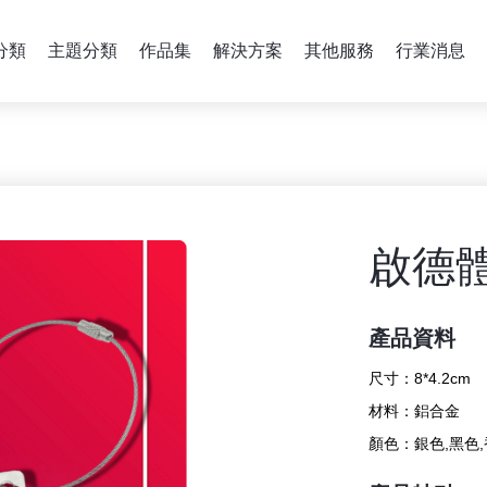
分類
主題分類
作品集
解決方案
其他服務
行業消息
啟德
產品資料
尺寸：
8*4.2cm
材料：
鋁合金
顏色：
銀色,黑色