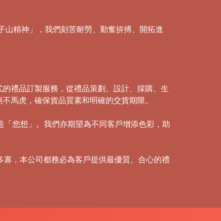
「獅子山精神」，我們刻苦耐勞、勤奮拚搏、開拓進
式的禮品訂製服務，從禮品策劃、設計、採購、生
絕不馬虎，確保貨品質素和明確的交貨期限。
創造「您想」。我們亦期望為不同客戶增添色彩，助
多寡，本公司都務必為客戶提供最優質、合心的禮