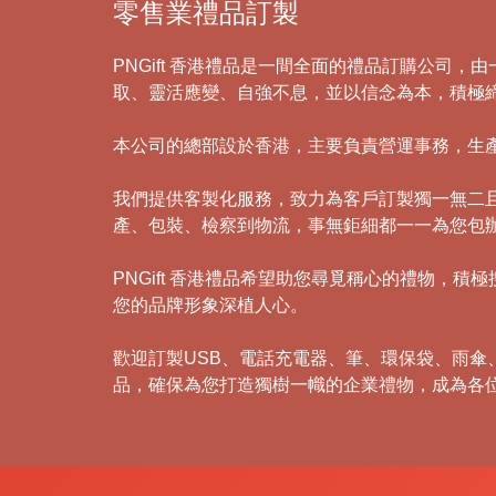
零售業禮品訂製
PNGift 香港禮品是一間全面的禮品訂購公司
取、靈活應變、自強不息，並以信念為本，積極
本公司的總部設於香港，主要負責營運事務，生
我們提供客製化服務，致力為客戶訂製獨一無二
產、包裝、檢察到物流，事無鉅細都一一為您包
PNGift 香港禮品希望助您尋覓稱心的禮物
您的品牌形象深植人心。
歡迎訂製USB、電話充電器、筆、環保袋、雨
品，確保為您打造獨樹一幟的企業禮物，成為各
禮
品
|
紀
念