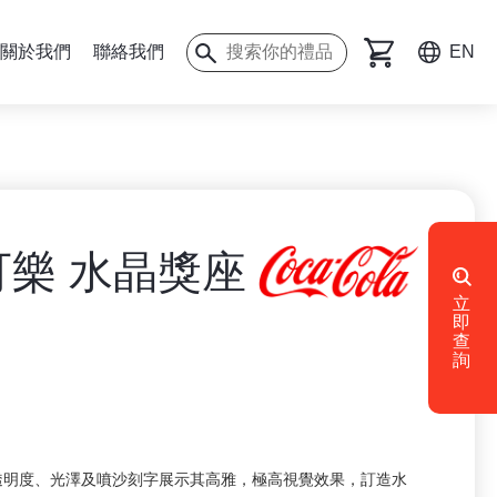
關於我們
聯絡我們
EN
可樂 水晶獎座
立
即
查
詢
透明度、光澤及噴沙刻字展示其高雅，極高視覺效果，訂造水