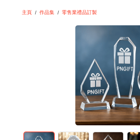
主頁
作品集
零售業禮品訂製
/
/