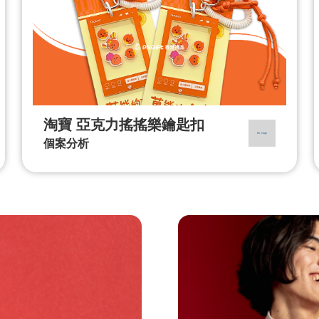
淘寶 亞克力搖搖樂鑰匙扣
個案分析