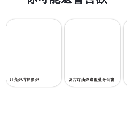
月亮燈塔投影燈
復古煤油燈造型藍牙音響
磁