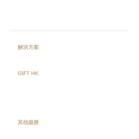
線消毒器及空氣淨化器等多種產品，以滿足您
不同的商務禮品訂購需求。
充電器是現代生活的重要配件，我們提供的充
電器款式新穎、性能卓越，不僅充電速度快，
而且充電效率高。我們的USB手指，採用高品
解決方案
質材料製作而成，安全可靠，可讓您在任何時
禮品分類
候、任何地點方便使用。無線耳機則有著輕巧
的體積和良好的音質效果，是您的完美音樂夥
GIFT HK
伴。此外，我們還提供一系列無菌的家用消毒
器、空氣淨化器等，保障您和家人的健康。
作品集
關於我們
我們的特色之一，就是能夠為客人提供大量訂
聯絡我們
製的服務。無論您的需求大小，只要與我們聯
繫，我們都能根據您的要求量身定制，提供高
其他服務
品質的產品，讓您的品牌形象更加突出。
現場印製