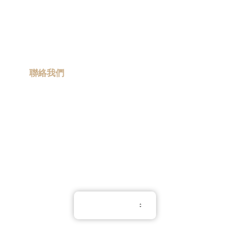
卡通聯乘
另外，我們還提供非常靈活的訂購方式。如果
您只是需要一些小數量的訂製，可以通過簡單
ESG 禮品
的下單程序完成訂購；如果需要大批量生產，
流動宣傳車
我們也有專門的團隊為您負責。而且，無論是
少量定制還是批發，都能在最短的時間內提供
聯絡我們
您所需的產品。
info@promotiongift.com.hk
熱線電話：(852) 3188 8810
品質是我們的生命。我們所有的產品都是經過
嚴格的品質檢驗，從原料採購到生產出庫，每
Whatsapp：(852) 6551 3098
一個環節都有嚴格的品質把關。而且我們還對
供應商有著嚴格的評估和管理制度，確保每個
環節都符合最高的品質標準。
我們提供全面、優質、靈活的數碼電子類禮品
繁體中文
定制服務，有著完善的產品種類和充足的產
能。這是我們為了讓每一位顧客都能滿足自己