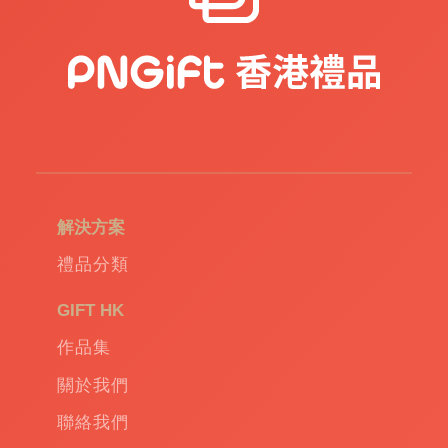
品
|
訂
造
USB
|
訂
造
環
保
袋
|
解決方案
環
保
禮品分類
禮
品
|
GIFT HK
Promotional
作品集
gift
|
Corporate
關於我們
gift
|
聯絡我們
商