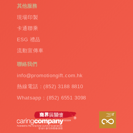
務
其他服務
禮
品
|
現場印製
訂
卡通聯乘
造
保
ESG 禮品
溫
流動宣傳車
杯
|
訂
聯絡我們
造
雨
info@promotiongift.com.hk
傘
|
熱線電話：(852) 3188 8810
夾
公
Whatsapp：(852) 6551 3098
仔
機
出
租
|
扭