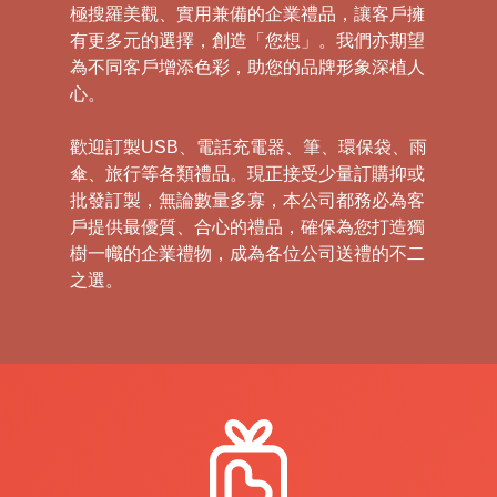
極搜羅美觀、實用兼備的企業禮品，讓客戶擁
有更多元的選擇，創造「您想」。我們亦期望
為不同客戶增添色彩，助您的品牌形象深植人
心。
歡迎訂製USB、電話充電器、筆、環保袋、雨
傘、旅行等各類禮品。現正接受少量訂購抑或
批發訂製，無論數量多寡，本公司都務必為客
戶提供最優質、合心的禮品，確保為您打造獨
樹一幟的企業禮物，成為各位公司送禮的不二
之選。
禮
品
|
紀
念
品
|
公
司
禮