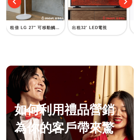
租借 LG 27" 可移動觸控螢幕
出租32' LED電視
出
如何利用禮品營銷
為你的客戶帶來驚