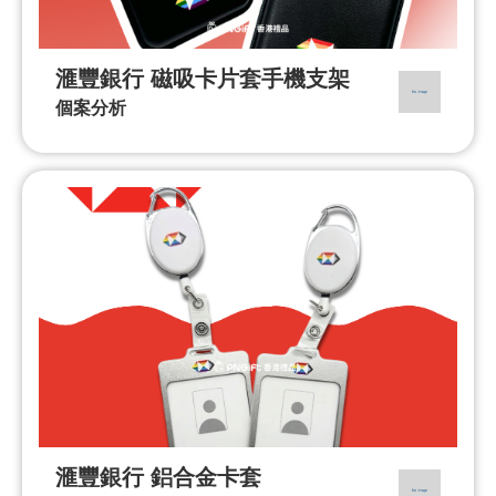
滙豐銀行 磁吸卡片套手機支架
個案分析
滙豐銀行 鋁合金卡套