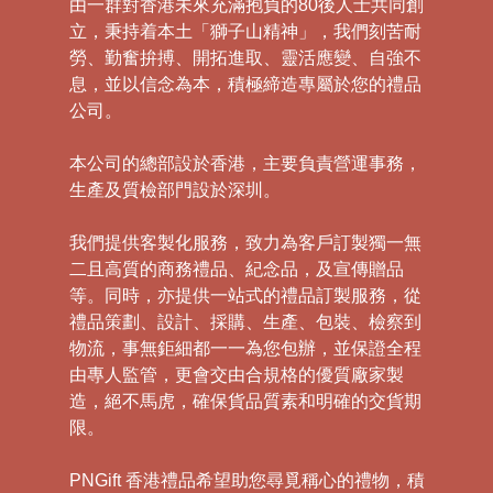
由一群對香港未來充滿抱負的80後人士共同創
立，秉持着本土「獅子山精神」，我們刻苦耐
勞、勤奮拚搏、開拓進取、靈活應變、自強不
息，並以信念為本，積極締造專屬於您的禮品
公司。
本公司的總部設於香港，主要負責營運事務，
生產及質檢部門設於深圳。
我們提供客製化服務，致力為客戶訂製獨一無
二且高質的商務禮品、紀念品，及宣傳贈品
等。同時，亦提供一站式的禮品訂製服務，從
禮品策劃、設計、採購、生產、包裝、檢察到
物流，事無鉅細都一一為您包辦，並保證全程
由專人監管，更會交由合規格的優質廠家製
造，絕不馬虎，確保貨品質素和明確的交貨期
限。
PNGift 香港禮品希望助您尋覓稱心的禮物，積