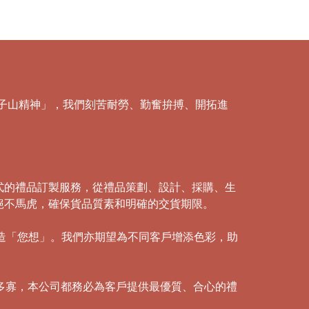
「獅子山精神」，我們刻苦耐勞、勤奮拚搏、開拓進
式的禮品訂製服務，從禮品策劃、設計、採購、生
絕不馬虎，確保貨品質素和明確的交貨期限。
創造「您想」。我們亦期望為不同客戶增添色彩，助
多寡，本公司都務必為客戶提供最優質、合心的禮