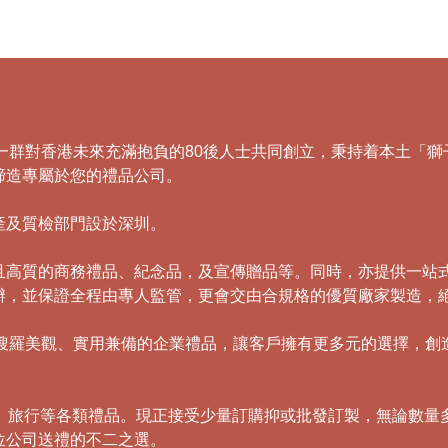
，由一群對香港未來充滿抱負的80後人士共同創立，秉持着本土
締造專屬於您的禮品公司。
產及質檢部門設於深圳。
且高質的商務禮品、紀念品，及宣傳贈品等。同時，亦提供一站
辦，並保證全程由專人監管，更會交由合規格的優質廠家製造，
，積極搜羅美觀、實用兼備的企業禮品，讓客戶擁有更多元的選擇，
傘、旅行等各類禮品。現正接受少量訂購抑或批發訂製，無論數量
位公司送禮的不二之選。