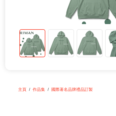
主頁
作品集
國際著名品牌禮品訂製
/
/