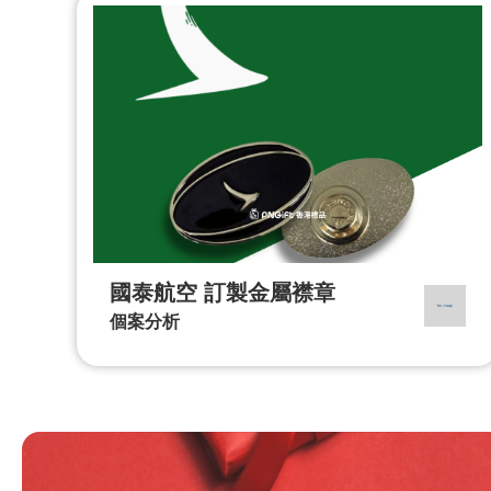
國泰航空 訂製金屬襟章
個案分析