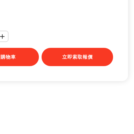
+
到購物車
立即索取報價