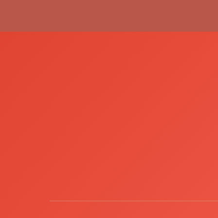
禮
品
|
紀
念
品
|
公
司
禮
品
|
訂
造
USB
|
訂
造
環
保
袋
|
環
保