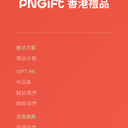
造
USB
|
訂
造
環
保
袋
|
解決方案
環
保
禮品分類
禮
品
|
GIFT HK
Promotional
作品集
gift
|
Corporate
關於我們
gift
|
聯絡我們
商
務
其他服務
禮
品
|
現場印製