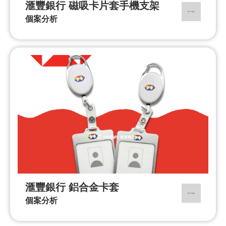
滙豐銀行 磁吸卡片套手機支架
個案分析
滙豐銀行 鋁合金卡套
個案分析