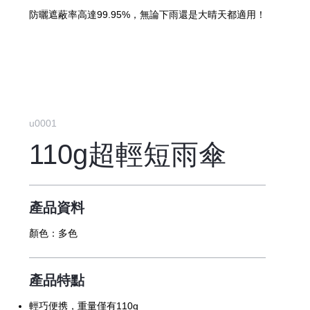
防曬遮蔽率高達99.95%，無論下雨還是大晴天都適用！
u0001
110g超輕短雨傘
產品資料
顏色：
多色
產品特點
輕巧便携，重量僅有110g