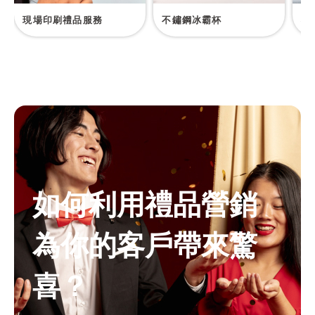
現場印刷禮品服務
不鏽鋼冰霸杯
硅
如何利用禮品營銷
為你的客戶帶來驚
喜？