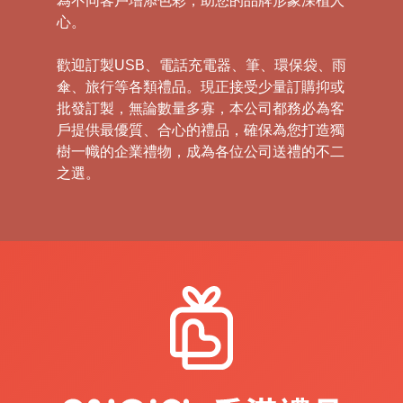
為不同客戶增添色彩，助您的品牌形象深植人
心。
歡迎訂製USB、電話充電器、筆、環保袋、雨
傘、旅行等各類禮品。現正接受少量訂購抑或
批發訂製，無論數量多寡，本公司都務必為客
戶提供最優質、合心的禮品，確保為您打造獨
樹一幟的企業禮物，成為各位公司送禮的不二
之選。
禮
品
|
紀
念
品
|
公
司
禮
品
|
訂