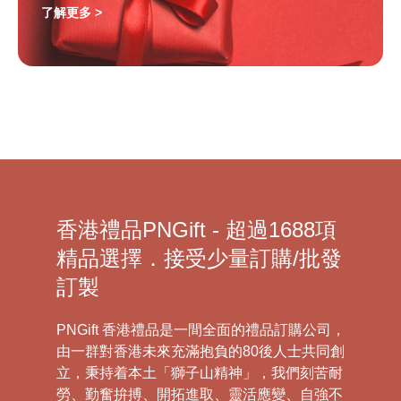
了解更多 >
香港禮品PNGift - 超過1688項
精品選擇．接受少量訂購/批發
訂製
PNGift 香港禮品是一間全面的禮品訂購公司，
由一群對香港未來充滿抱負的80後人士共同創
立，秉持着本土「獅子山精神」，我們刻苦耐
勞、勤奮拚搏、開拓進取、靈活應變、自強不