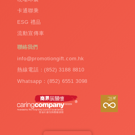
訂
卡通聯乘
造
保
ESG 禮品
溫
流動宣傳車
杯
|
訂
聯絡我們
造
雨
info@promotiongift.com.hk
傘
|
熱線電話：(852) 3188 8810
夾
公
Whatsapp：(852) 6551 3098
仔
機
出
租
|
扭
蛋
機