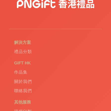
造
USB
|
訂
造
環
保
袋
|
解決方案
環
保
禮品分類
禮
品
|
GIFT HK
Promotional
作品集
gift
|
Corporate
關於我們
gift
|
聯絡我們
商
務
其他服務
禮
品
|