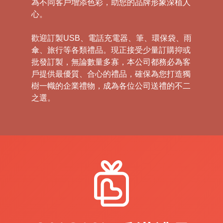
為不同客戶增添色彩，助您的品牌形象深植人
心。
歡迎訂製USB、電話充電器、筆、環保袋、雨
傘、旅行等各類禮品。現正接受少量訂購抑或
批發訂製，無論數量多寡，本公司都務必為客
戶提供最優質、合心的禮品，確保為您打造獨
樹一幟的企業禮物，成為各位公司送禮的不二
之選。
禮
品
|
紀
念
品
|
公
司
禮
品
|
訂