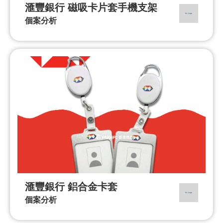
滙豐銀行 磁吸卡片套手機支架
個案分析
滙豐銀行 鋁合金卡套
個案分析