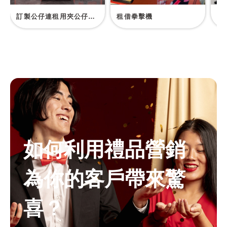
訂製公仔連租用夾公仔機服務
租借拳擊機
租
如何利用禮品營銷
為你的客戶帶來驚
喜？