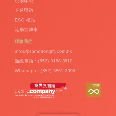
現場印製
訂
卡通聯乘
造
保
ESG 禮品
溫
流動宣傳車
杯
|
訂
聯絡我們
造
雨
info@promotiongift.com.hk
傘
|
熱線電話：(852) 3188 8810
夾
公
Whatsapp：(852) 6551 3098
仔
機
出
租
|
扭
蛋
機