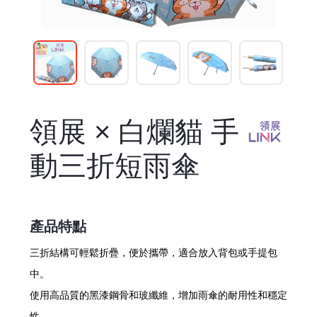
領展 × 白爛貓 手
動三折短雨傘
產品特點
三折結構可輕鬆折疊，便於攜帶，適合放入背包或手提包
中。
使用高品質的黑漆鋼骨和玻纖維，增加雨傘的耐用性和穩定
性。