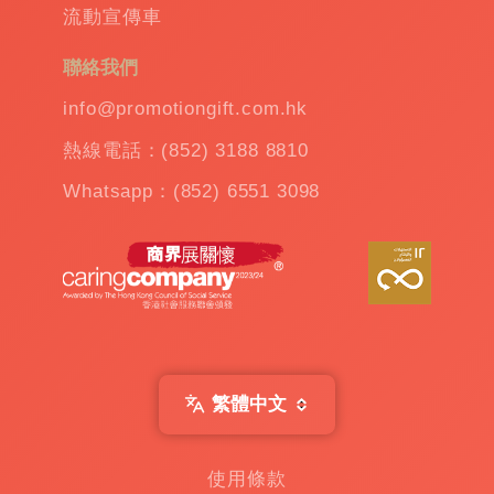
流動宣傳車
杯
|
訂
聯絡我們
造
雨
info@promotiongift.com.hk
傘
|
熱線電話：(852) 3188 8810
夾
公
Whatsapp：(852) 6551 3098
仔
機
出
租
|
扭
蛋
機
出
繁體中文
租
|
贈
使用條款