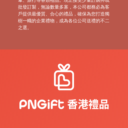
傘、旅行等各類禮品。現正接受少量訂購抑或
批發訂製，無論數量多寡，本公司都務必為客
戶提供最優質、合心的禮品，確保為您打造獨
樹一幟的企業禮物，成為各位公司送禮的不二
之選。
禮
品
|
紀
念
品
|
公
司
禮
品
|
訂
造
USB
|
訂
造