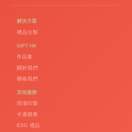
環
保
袋
|
解決方案
環
保
禮品分類
禮
品
|
GIFT HK
Promotional
作品集
gift
|
Corporate
關於我們
gift
|
聯絡我們
商
務
其他服務
禮
品
|
現場印製
訂
卡通聯乘
造
保
ESG 禮品
溫