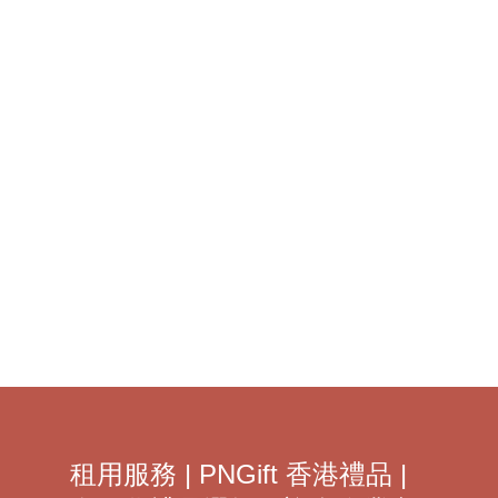
為什麼公司需要
花錢做禮品？
了解更多 >
租用服務 | PNGift 香港禮品 |