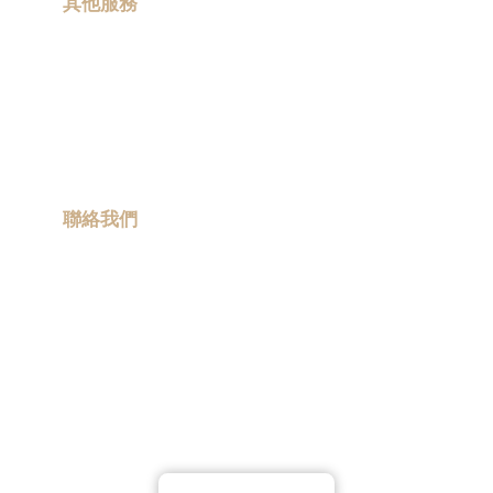
其他服務
gift
|
現場印製
Corporate
gift
|
卡通聯乘
商
務
ESG 禮品
禮
流動宣傳車
品
|
訂
聯絡我們
造
保
info@promotiongift.com.hk
溫
熱線電話：(852) 3188 8810
杯
|
訂
Whatsapp：(852) 6551 3098
造
雨
傘
|
夾
公