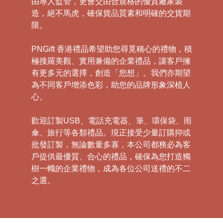
由專人監管，更會交由合規格的優質廠家製
造，絕不馬虎，確保貨品質素和明確的交貨期
限。
PNGift 香港禮品希望助您尋覓稱心的禮物，積
極搜羅美觀、實用兼備的企業禮品，讓客戶擁
有更多元的選擇，創造「您想」。我們亦期望
為不同客戶增添色彩，助您的品牌形象深植人
心。
歡迎訂製USB、電話充電器、筆、環保袋、雨
傘、旅行等各類禮品。現正接受少量訂購抑或
批發訂製，無論數量多寡，本公司都務必為客
戶提供最優質、合心的禮品，確保為您打造獨
樹一幟的企業禮物，成為各位公司送禮的不二
之選。
禮
品
|
紀