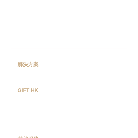
念
品
|
公
司
禮
品
|
訂
造
USB
|
解決方案
訂
禮品分類
造
環
GIFT HK
保
袋
|
作品集
環
關於我們
保
禮
聯絡我們
品
|
Promotional