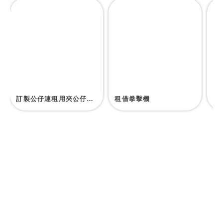
訂製公仔連租用夾公仔機服務
租借拳擊機
租