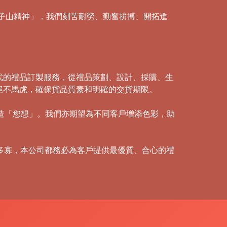
「獅子山精神」，我們刻苦耐勞、勤奮拚搏、開拓進
式的禮品訂製服務，從禮品策劃、設計、採購、生
絕不馬虎，確保貨品質素和明確的交貨期限。
創造「您想」。我們亦期望為不同客戶增添色彩，助
多寡，本公司都務必為客戶提供最優質、合心的禮