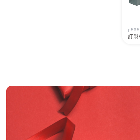
p565
訂製