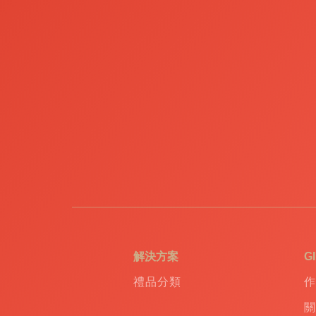
公
司
禮
品
|
訂
造
USB
|
訂
造
環
保
袋
|
環
保
禮
解決方案
G
品
|
禮品分類
作
Promotional
gift
|
關