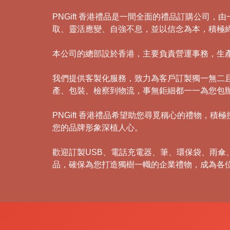
PNGift 香港禮品是一間全面的禮品訂購公司
取、靈活應變、自強不息，並以信念為本，積極
本公司的總部設於香港，主要負責營運事務，生
我們提供客製化服務，致力為客戶訂製獨一無二
產、包裝、檢察到物流，事無鉅細都一一為您包
PNGift 香港禮品希望助您尋覓稱心的禮物
您的品牌形象深植人心。
歡迎訂製USB、電話充電器、筆、環保袋、雨
品，確保為您打造獨樹一幟的企業禮物，成為各
禮
品
|
紀
念
品
|