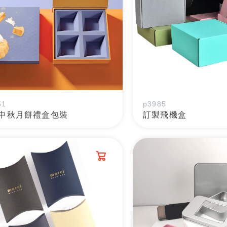
51
p3985
中秋月餅禮盒包裝
訂製飛機盒