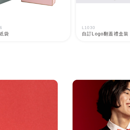
6
L1030
紙袋
自訂Logo翻蓋禮盒裝