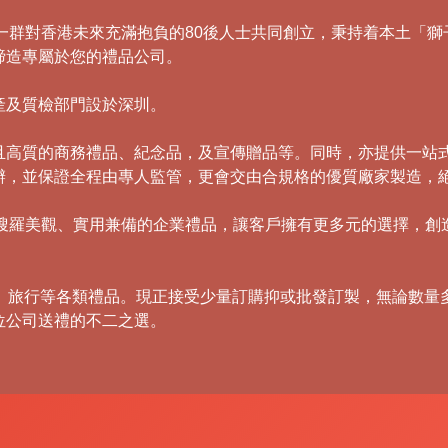
，由一群對香港未來充滿抱負的80後人士共同創立，秉持着本土
締造專屬於您的禮品公司。
產及質檢部門設於深圳。
且高質的商務禮品、紀念品，及宣傳贈品等。同時，亦提供一站
辦，並保證全程由專人監管，更會交由合規格的優質廠家製造，
，積極搜羅美觀、實用兼備的企業禮品，讓客戶擁有更多元的選擇，
傘、旅行等各類禮品。現正接受少量訂購抑或批發訂製，無論數量
位公司送禮的不二之選。