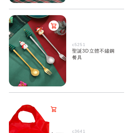
c5251
聖誕3D立體不鏽鋼
餐具
c3641