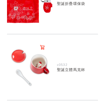
聖誕折疊環保袋
c0532
聖誕立體馬克杯