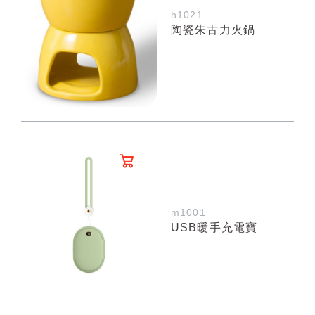
h1021
陶瓷朱古力火鍋
m1001
USB暖手充電寶