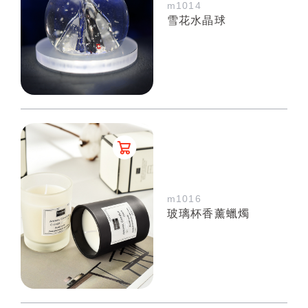
m1014
雪花水晶球
m1016
玻璃杯香薰蠟燭