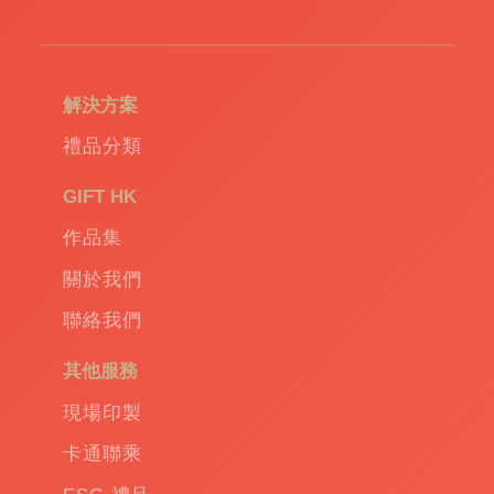
造
環
保
袋
|
解決方案
環
保
禮品分類
禮
品
|
GIFT HK
Promotional
作品集
gift
|
Corporate
關於我們
gift
|
聯絡我們
商
務
其他服務
禮
品
|
現場印製
訂
卡通聯乘
造
保