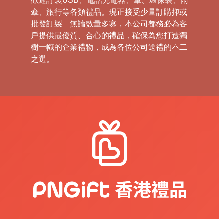
歡迎訂製USB、電話充電器、筆、環保袋、雨
傘、旅行等各類禮品。現正接受少量訂購抑或
批發訂製，無論數量多寡，本公司都務必為客
戶提供最優質、合心的禮品，確保為您打造獨
樹一幟的企業禮物，成為各位公司送禮的不二
之選。
禮
品
|
紀
念
品
|
公
司
禮
品
|
訂
造
USB
|
訂