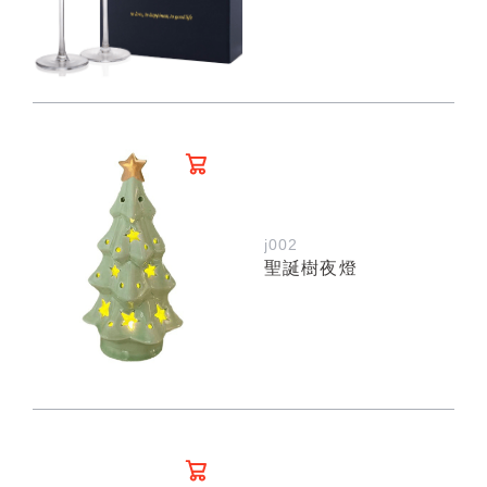
j002
聖誕樹夜燈