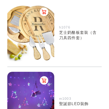
h1076
芝士奶酪板套裝（含
刀具四件套）
m1003
聖誕節LED裝飾