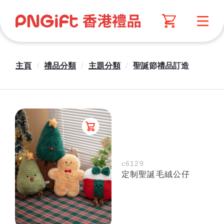
主頁
/
禮品分類
/
主題分類
/
聖誕節禮品訂造
c6129
定制聖誕毛絨公仔