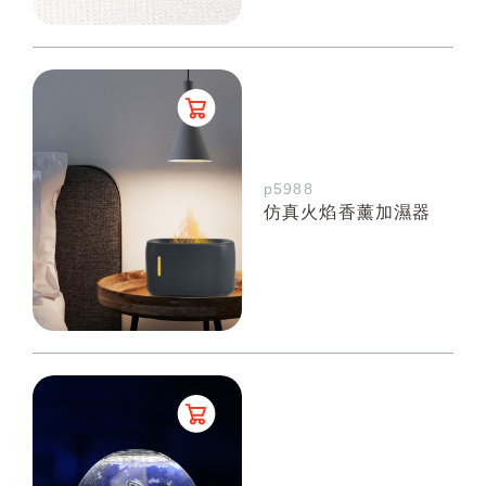
p5988
仿真火焰香薰加濕器