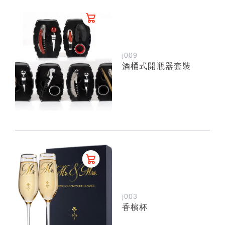
j009
酒桶式開瓶器套裝
j003
香檳杯