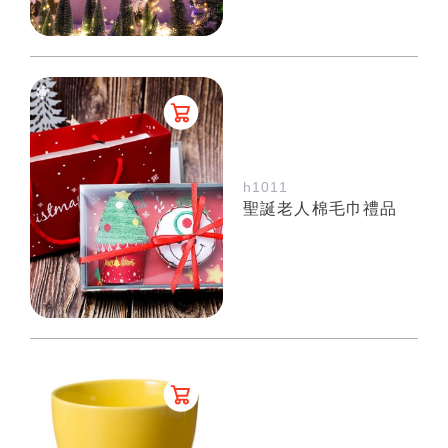
h1011
聖誕老人棉毛巾禮品