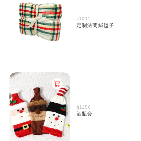
s1001
定制法蘭絨毯子
q1256
酒瓶套