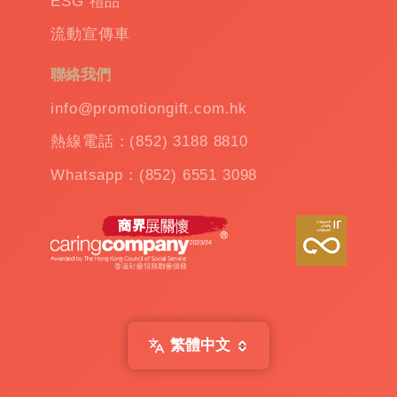
ESG 禮品
溫
流動宣傳車
杯
|
訂
聯絡我們
造
雨
info@promotiongift.com.hk
傘
|
熱線電話：(852) 3188 8810
夾
公
Whatsapp：(852) 6551 3098
仔
機
出
租
|
扭
蛋
機
出
繁體中文
租
|