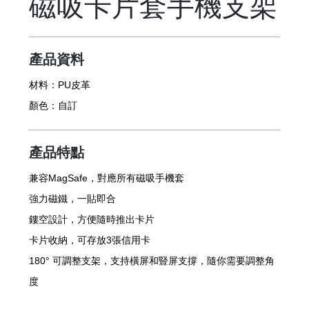
磁吸卡片套手機支架
產品資料
材料：
PU皮革
顏色：
自訂
產品特點
兼容MagSafe，對應所有磁吸手機套
強力磁鐵，一貼即合
鏤空設計，方便隨時推出卡片
卡片收納，可存放3張信用卡
180° 可調整支架，支持橫屏和豎屏支撐，隨你需要調整角
度