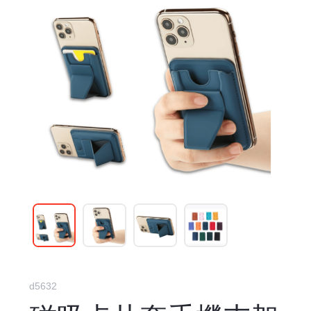
d5632