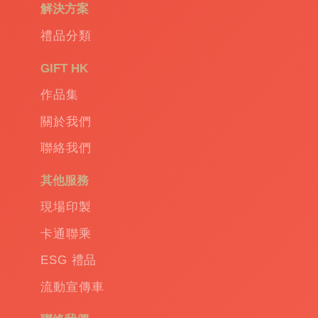
解決方案
環
保
禮品分類
禮
品
|
GIFT HK
Promotional
作品集
gift
|
Corporate
關於我們
gift
|
聯絡我們
商
務
其他服務
禮
品
|
現場印製
訂
卡通聯乘
造
保
ESG 禮品
溫
流動宣傳車
杯
|
訂