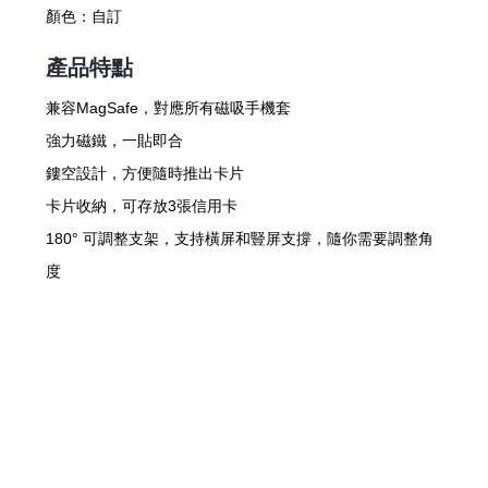
顏色：
自訂
產品特點
兼容MagSafe，對應所有磁吸手機套
強力磁鐵，一貼即合
鏤空設計，方便隨時推出卡片
卡片收納，可存放3張信用卡
180° 可調整支架，支持橫屏和豎屏支撐，隨你需要調整角
度