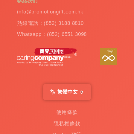
聯絡我們
造
雨
info@promotiongift.com.hk
傘
|
熱線電話：(852) 3188 8810
夾
公
Whatsapp：(852) 6551 3098
仔
機
出
租
|
扭
蛋
機
出
繁體中文
租
|
贈
使用條款
品
隱私權條款
|
Custom