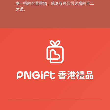
樹一幟的企業禮物，成為各位公司送禮的不二
之選。
禮
品
|
紀
念
品
|
公
司
禮
品
|
訂
造
USB
|
訂
造
環
保
袋
|