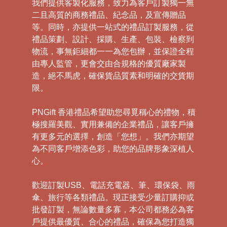
我們提供客製化服務，致力為客戶訂製獨一無
二且高質的商務禮品、紀念品，及宣傳贈品
等。同時，亦提供一站式的禮品訂製服務，從
禮品策劃、設計、採購、生產、包裝、檢察到
物流，事無鉅細都一一為您包辦，並保證全程
由專人監管，更會交由合規格的優質廠家製
造，絕不馬虎，確保貨品質素和明確的交貨期
限。
PNGift 香港禮品希望助您尋覓稱心的禮物，積
極搜羅美觀、實用兼備的企業禮品，讓客戶擁
有更多元的選擇，創造「您想」。我們亦期望
為不同客戶增添色彩，助您的品牌形象深植人
心。
歡迎訂製USB、電話充電器、筆、環保袋、雨
傘、旅行等各類禮品。現正接受少量訂購抑或
批發訂製，無論數量多寡，本公司都務必為客
戶提供最優質、合心的禮品，確保為您打造獨