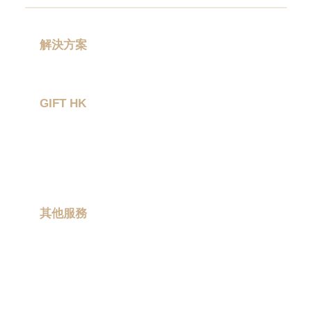
訂
造
USB
|
解決方案
訂
禮品分類
造
環
GIFT HK
保
袋
|
作品集
環
關於我們
保
禮
聯絡我們
品
|
Promotional
其他服務
gift
|
現場印製
Corporate
gift
|
卡通聯乘
商
務
ESG 禮品
禮