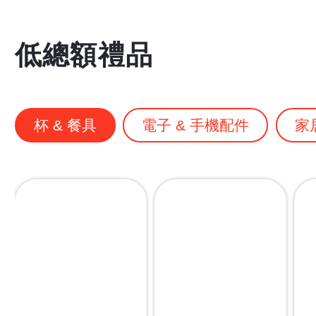
低總額禮品
杯 & 餐具
電子 & 手機配件
家