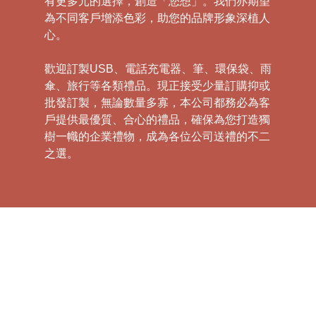
有更多元的選擇，創造「您想」。我們亦期望
為不同客戶增添色彩，助您的品牌形象深植人
心。
歡迎訂製USB、電話充電器、筆、環保袋、雨
傘、旅行等各類禮品。現正接受少量訂購抑或
批發訂製，無論數量多寡，本公司都務必為客
戶提供最優質、合心的禮品，確保為您打造獨
樹一幟的企業禮物，成為各位公司送禮的不二
之選。
禮
品
|
紀
念
品
|
公
司
禮
品
|