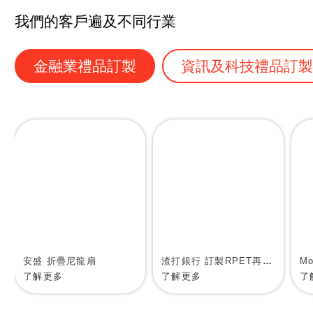
我們的客戶遍及不同行業
金融業禮品訂製
資訊及科技禮品訂
安盛 折疊尼龍扇
渣打銀行 訂製RPET再生物料環保袋
了解更多
了解更多
了