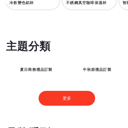
冷飲變色鋁杯
不銹鋼真空咖啡保溫杯
智
主題分類
夏日商務禮品訂製
中秋節禮品訂製
更多