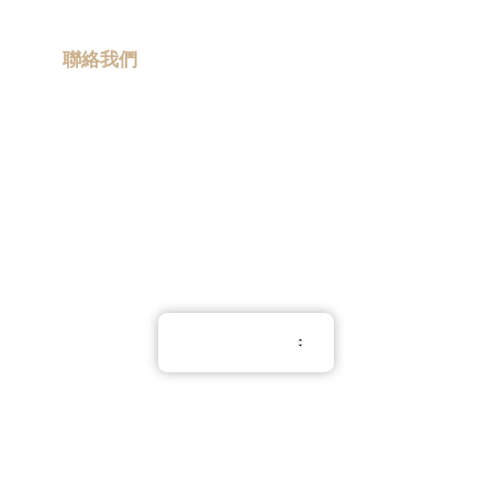
流動宣傳車
品
|
訂
聯絡我們
造
保
info@promotiongift.com.hk
溫
熱線電話：(852) 3188 8810
杯
|
訂
Whatsapp：(852) 6551 3098
造
雨
傘
|
夾
公
仔
繁體中文
機
出
租
|
使用條款
扭
隱私權條款
蛋