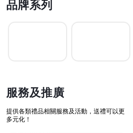
品牌系列
服務及推廣
提供各類禮品相關服務及活動，送禮可以更
ESG 產品
多元化！
IP授權禮品
製作你的環保禮品