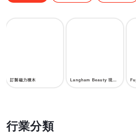
訂製磁力積木
Langham Beauty 現場印刷帆布袋
F
行業分類