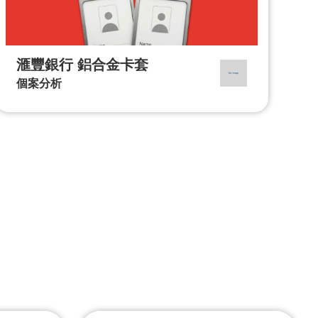
滙豐銀行 鋁合金卡套
個案分析