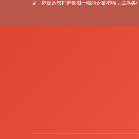
品，確保為您打造獨樹一幟的企業禮物，成為各
禮
品
|
紀
念
品
|
公
司
禮
品
|
訂
造
USB
|
訂
造
環
保
袋
|
環