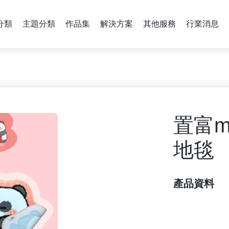
分類
主題分類
作品集
解決方案
其他服務
行業消息
置富ma
地毯
產品資料