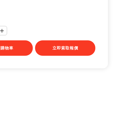
+
到購物車
立即索取報價