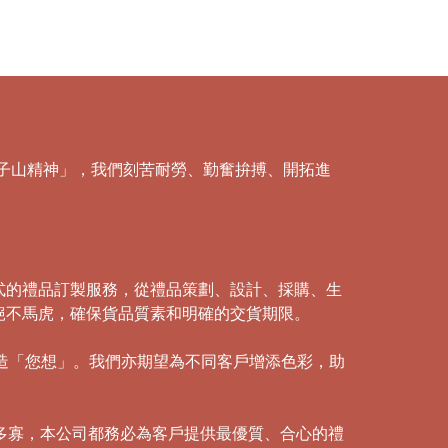
「獅子山精神」，我們刻苦耐勞、勤奮拚搏、開拓進
式的禮品訂製服務，從禮品策劃、設計、採購、生
絕不馬虎，確保貨品質素和明確的交貨期限。
創造「您想」。我們亦期望為不同客戶增添色彩，助
多寡，本公司都務必為客戶提供最優質、合心的禮