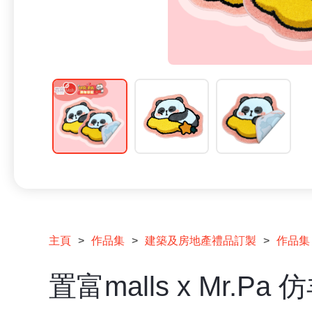
主頁
作品集
建築及房地產禮品訂製
作品集
>
>
>
置富malls x Mr.P