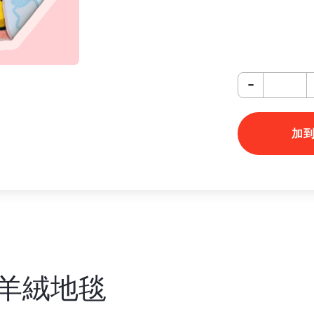
-
加
a 仿羊絨地毯