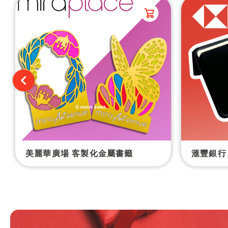
美麗華廣場 客製化金屬書籤
滙豐銀行