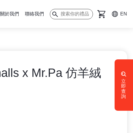
關於我們
聯絡我們
EN
lls x Mr.Pa 仿羊絨
立
即
查
詢