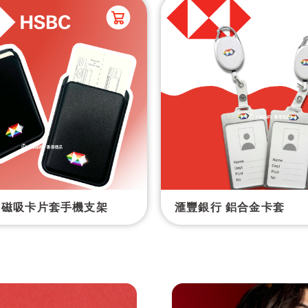
 磁吸卡片套手機支架
滙豐銀行 鋁合金卡套