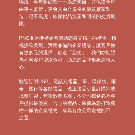
物流，事無鉅細都一一為您包辦，並保證全程
由專人監管，更會交由合規格的優質廠家製
造，絕不馬虎，確保貨品質素和明確的交貨期
限。
PNGift 香港禮品希望助您尋覓稱心的禮物，積
極搜羅美觀、實用兼備的企業禮品，讓客戶擁
有更多元的選擇，創造「您想」。我們亦期望
為不同客戶增添色彩，助您的品牌形象深植人
心。
歡迎訂製USB、電話充電器、筆、環保袋、雨
傘、旅行等各類禮品。現正接受少量訂購抑或
批發訂製，無論數量多寡，本公司都務必為客
戶提供最優質、合心的禮品，確保為您打造獨
樹一幟的企業禮物，成為各位公司送禮的不二
之選。
禮
品
|