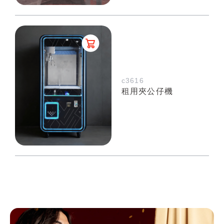
c3616
租用夾公仔機