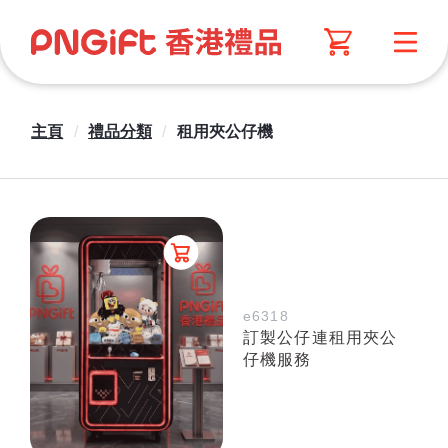
主頁
/
禮品分類
/
租用夾公仔機
e6318
訂製公仔連租用夾公
仔機服務