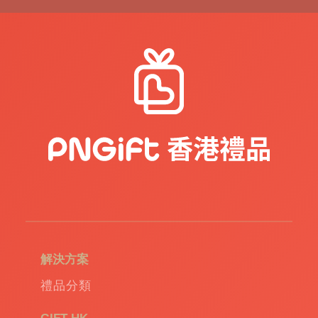
紀
念
品
|
公
司
禮
品
|
訂
造
USB
|
訂
造
環
保
袋
|
解決方案
環
保
禮品分類
禮
品
|