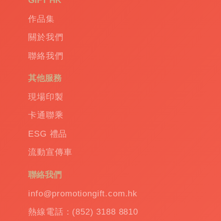
GIFT HK
Promotional
作品集
gift
|
Corporate
關於我們
gift
|
聯絡我們
商
務
其他服務
禮
品
|
現場印製
訂
卡通聯乘
造
保
ESG 禮品
溫
流動宣傳車
杯
|
訂
聯絡我們
造
雨
info@promotiongift.com.hk
傘
|
熱線電話：(852) 3188 8810
夾