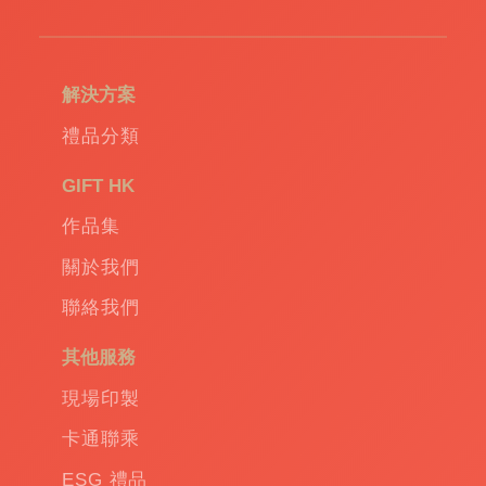
造
環
保
袋
|
解決方案
環
保
禮品分類
禮
品
|
GIFT HK
Promotional
作品集
gift
|
Corporate
關於我們
gift
|
聯絡我們
商
務
其他服務
禮
品
|
現場印製
訂
卡通聯乘
造
保
ESG 禮品