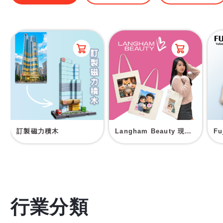
訂製磁力積木
Langham Beauty 現場印刷帆布袋
F
行業分類