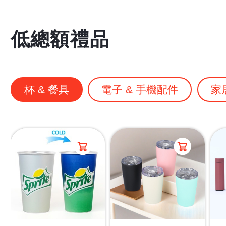
低總額禮品
杯 & 餐具
電子 & 手機配件
家