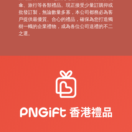
傘、旅行等各類禮品。現正接受少量訂購抑或
批發訂製，無論數量多寡，本公司都務必為客
戶提供最優質、合心的禮品，確保為您打造獨
樹一幟的企業禮物，成為各位公司送禮的不二
之選。
禮
品
|
紀
念
品
|
公
司
禮
品
|
訂
造
USB
|
訂