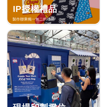
IP授權禮品
製作聯乘獨一無二的禮品