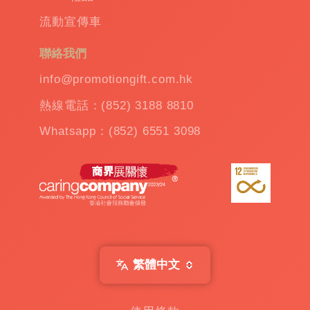
溫
流動宣傳車
杯
|
訂
聯絡我們
造
雨
info@promotiongift.com.hk
傘
|
熱線電話：(852) 3188 8810
夾
公
Whatsapp：(852) 6551 3098
仔
機
出
租
|
扭
蛋
機
出
繁體中文
租
|
贈