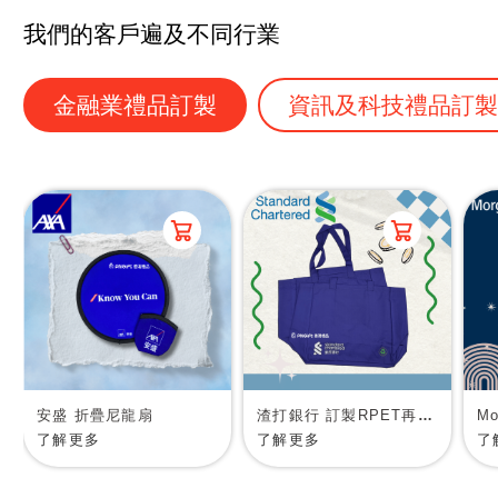
我們的客戶遍及不同行業
金融業禮品訂製
資訊及科技禮品訂
安盛 折疊尼龍扇
渣打銀行 訂製RPET再生物料環保袋
了解更多
了解更多
了