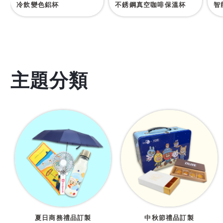
冷飲變色鋁杯
不銹鋼真空咖啡保溫杯
智
主題分類
夏日商務禮品訂製
中秋節禮品訂製