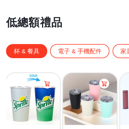
低總額禮品
杯 & 餐具
電子 & 手機配件
家