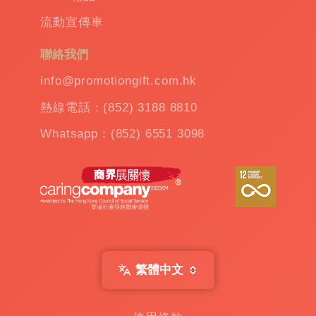
溫
流動宣傳車
杯
|
訂
聯絡我們
造
雨
info@promotiongift.com.hk
傘
|
熱線電話：(852) 3188 8810
夾
公
Whatsapp：(852) 6551 3098
仔
機
出
租
|
扭
蛋
機
出
繁體中文
租
|
贈