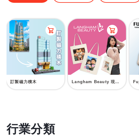
訂製磁力積木
Langham Beauty 現場印刷帆布袋
F
行業分類