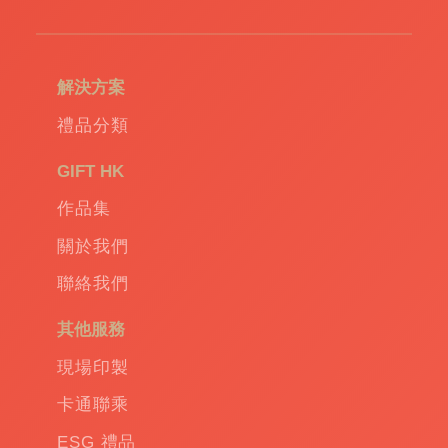
造
環
保
袋
|
解決方案
環
保
禮品分類
禮
品
|
GIFT HK
Promotional
作品集
gift
|
Corporate
關於我們
gift
|
聯絡我們
商
務
其他服務
禮
品
|
現場印製
訂
卡通聯乘
造
保
ESG 禮品