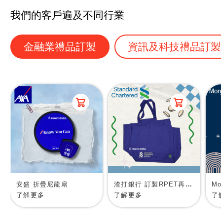
我們的客戶遍及不同行業
金融業禮品訂製
資訊及科技禮品訂
安盛 折疊尼龍扇
渣打銀行 訂製RPET再生物料環保袋
了解更多
了解更多
了