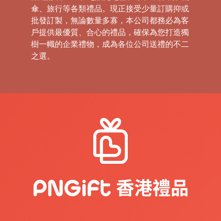
傘、旅行等各類禮品。現正接受少量訂購抑或
批發訂製，無論數量多寡，本公司都務必為客
戶提供最優質、合心的禮品，確保為您打造獨
樹一幟的企業禮物，成為各位公司送禮的不二
之選。
禮
品
|
紀
念
品
|
公
司
禮
品
|
訂
造
USB
|
訂