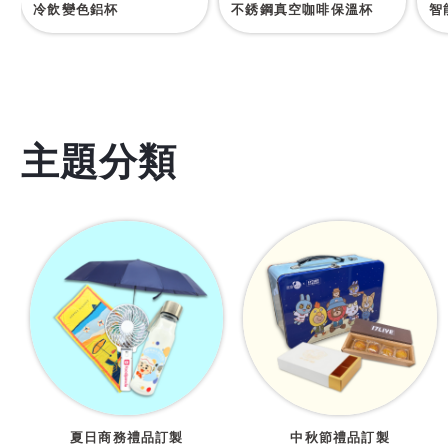
冷飲變色鋁杯
不銹鋼真空咖啡保溫杯
智
主題分類
夏日商務禮品訂製
中秋節禮品訂製