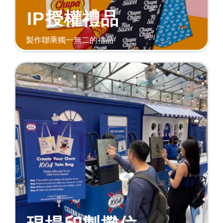
IP授權禮品
製作聯乘獨一無二的禮品