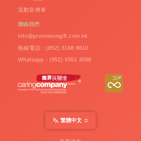
溫
流動宣傳車
杯
|
訂
聯絡我們
造
雨
info@promotiongift.com.hk
傘
|
熱線電話：(852) 3188 8810
夾
公
Whatsapp：(852) 6551 3098
仔
機
出
租
|
扭
蛋
機
出
繁體中文
租
|
贈