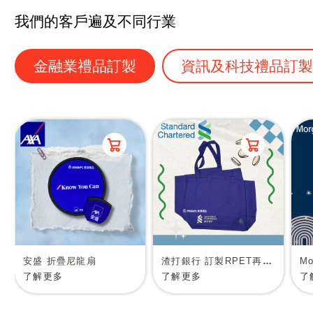
我們的客戶遍及不同行業
金融業禮品訂製
資訊及科技禮品訂
安盛 折疊尼龍扇
渣打銀行 訂製RPET再生物料環保袋
了解更多
了解更多
了