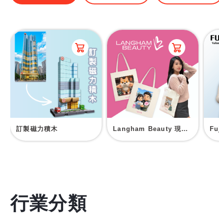
訂製磁力積木
Langham Beauty 現場印刷帆布袋
F
行業分類