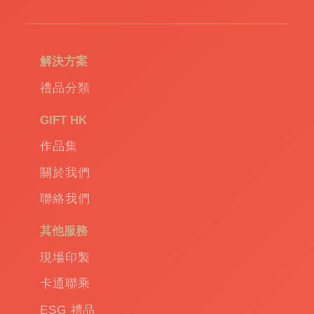
造
環
保
袋
|
解決方案
環
保
禮品分類
禮
品
|
GIFT HK
Promotional
作品集
gift
|
Corporate
關於我們
gift
|
聯絡我們
商
務
其他服務
禮
品
|
現場印製
訂
卡通聯乘
造
保
ESG 禮品