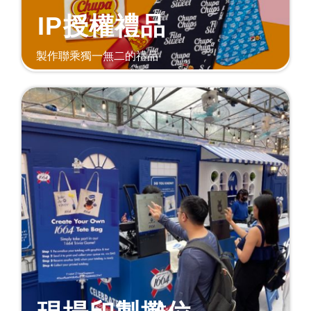
IP授權禮品
製作聯乘獨一無二的禮品