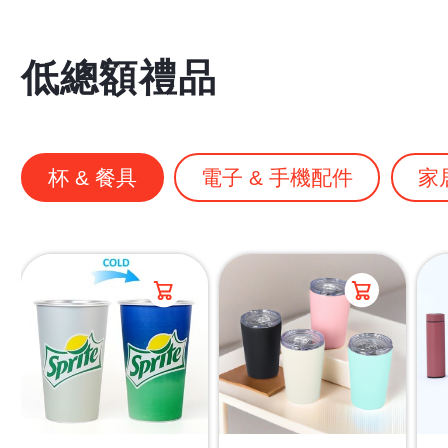
低總額禮品
杯 & 餐具
電子 & 手機配件
家