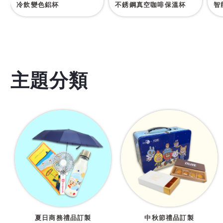
冷飲變色鋁杯
不銹鋼真空咖啡保溫杯
智
主題分類
夏日商務禮品訂製
中秋節禮品訂製