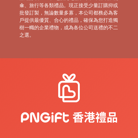
傘、旅行等各類禮品。現正接受少量訂購抑或
批發訂製，無論數量多寡，本公司都務必為客
戶提供最優質、合心的禮品，確保為您打造獨
樹一幟的企業禮物，成為各位公司送禮的不二
之選。
禮
品
|
紀
念
品
|
公
司
禮
品
|
訂
造
USB
|
訂