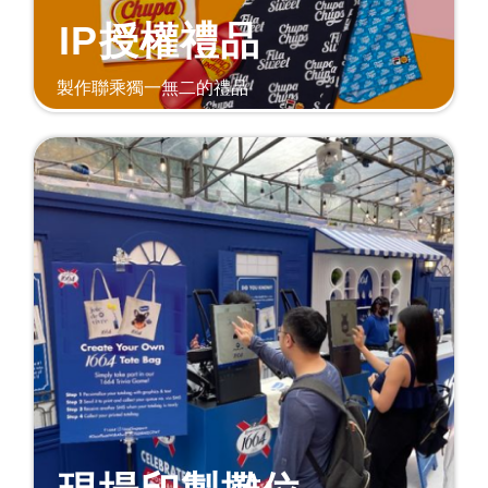
IP授權禮品
製作聯乘獨一無二的禮品