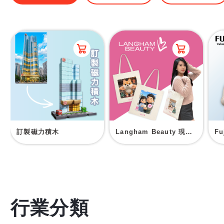
訂製磁力積木
Langham Beauty 現場印刷帆布袋
F
行業分類