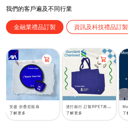
我們的客戶遍及不同行業
金融業禮品訂製
資訊及科技禮品訂
安盛 折疊尼龍扇
渣打銀行 訂製RPET再生物料環保袋
了解更多
了解更多
了