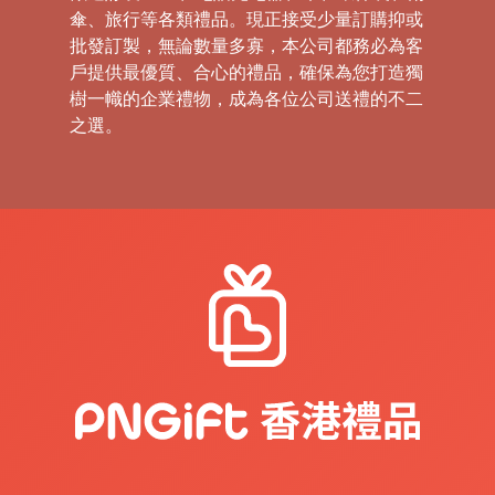
傘、旅行等各類禮品。現正接受少量訂購抑或
批發訂製，無論數量多寡，本公司都務必為客
戶提供最優質、合心的禮品，確保為您打造獨
樹一幟的企業禮物，成為各位公司送禮的不二
之選。
禮
品
|
紀
念
品
|
公
司
禮
品
|
訂
造
USB
|
訂