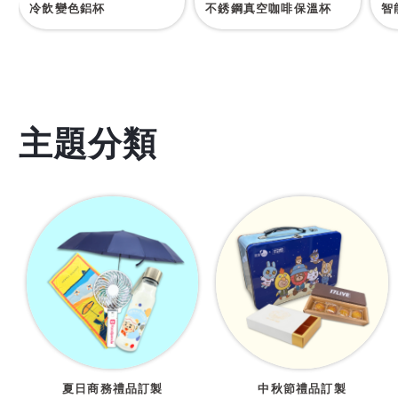
冷飲變色鋁杯
不銹鋼真空咖啡保溫杯
智
主題分類
夏日商務禮品訂製
中秋節禮品訂製