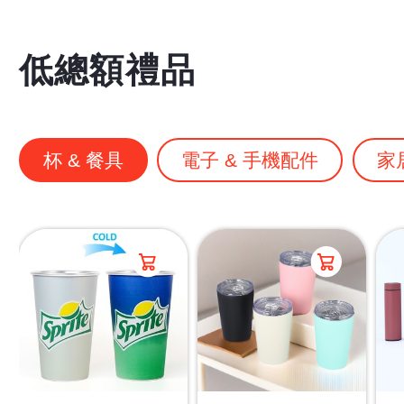
低總額禮品
杯 & 餐具
電子 & 手機配件
家