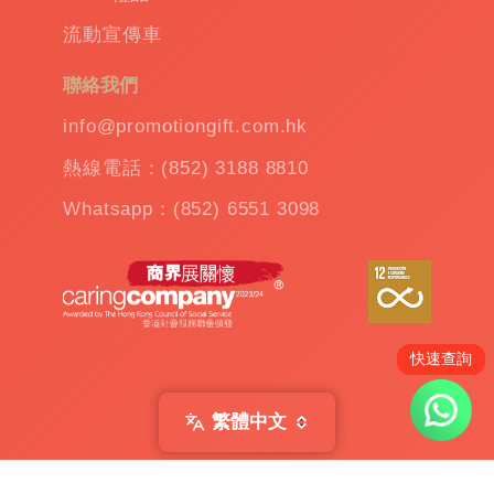
溫
流動宣傳車
杯
|
訂
聯絡我們
造
雨
info@promotiongift.com.hk
傘
|
熱線電話：(852) 3188 8810
夾
公
Whatsapp：(852) 6551 3098
仔
機
出
租
|
扭
蛋
快速查詢
機
出
繁體中文
租
|
贈