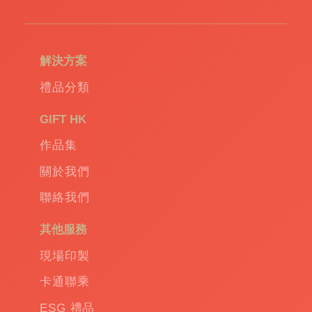
造
環
保
袋
|
解決方案
環
保
禮品分類
禮
品
|
GIFT HK
Promotional
作品集
gift
|
Corporate
關於我們
gift
|
聯絡我們
商
務
其他服務
禮
品
|
現場印製
訂
卡通聯乘
造
保
ESG 禮品