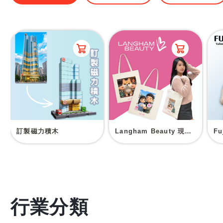
訂製磁力積木
Langham Beauty 現場印刷帆布袋
F
行業分類