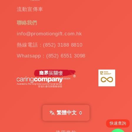
溫
流動宣傳車
杯
|
訂
聯絡我們
造
雨
info@promotiongift.com.hk
傘
|
熱線電話：(852) 3188 8810
夾
公
Whatsapp：(852) 6551 3098
仔
機
出
租
|
扭
蛋
機
出
繁體中文
租
|
快速查詢
贈