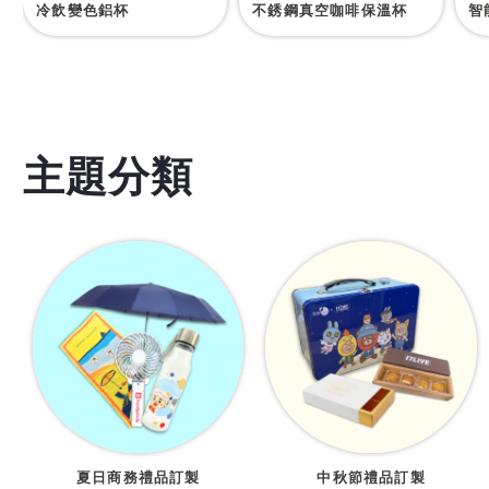
冷飲變色鋁杯
不銹鋼真空咖啡保溫杯
智
主題分類
夏日商務禮品訂製
中秋節禮品訂製