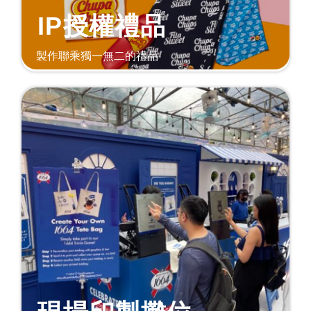
IP授權禮品
製作聯乘獨一無二的禮品