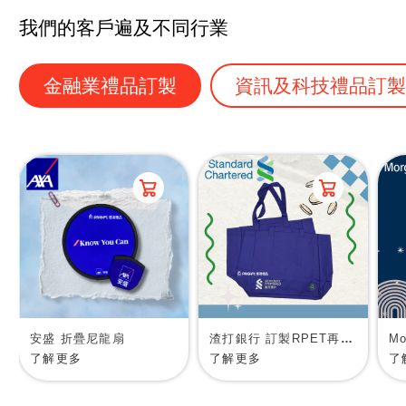
我們的客戶遍及不同行業
金融業禮品訂製
資訊及科技禮品訂
安盛 折疊尼龍扇
渣打銀行 訂製RPET再生物料環保袋
了解更多
了解更多
了