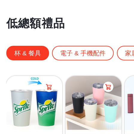
低總額禮品
杯 & 餐具
電子 & 手機配件
家