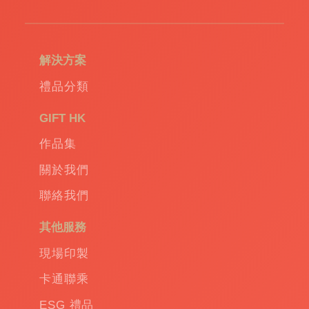
造
環
保
袋
|
解決方案
環
保
禮品分類
禮
品
|
GIFT HK
Promotional
作品集
gift
|
Corporate
關於我們
gift
|
聯絡我們
商
務
其他服務
禮
品
|
現場印製
訂
卡通聯乘
造
保
ESG 禮品