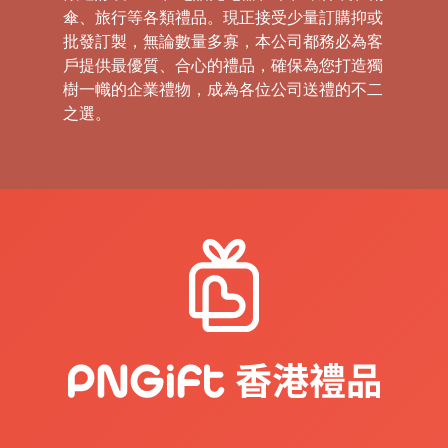
傘、旅行等各類禮品。現正接受少量訂購抑或
批發訂製，無論數量多寡，本公司都務必為客
戶提供最優質、合心的禮品，確保為您打造獨
樹一幟的企業禮物，成為各位公司送禮的不二
之選。
禮
品
|
紀
念
品
|
公
司
禮
品
|
訂
造
USB
|
訂