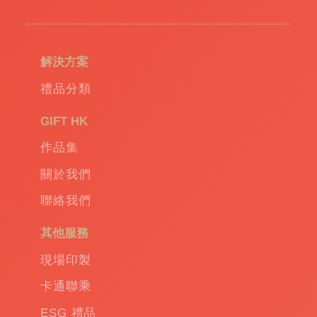
造
環
保
袋
|
解決方案
環
保
禮品分類
禮
品
|
GIFT HK
Promotional
作品集
gift
|
Corporate
關於我們
gift
|
聯絡我們
商
務
其他服務
禮
品
|
現場印製
訂
卡通聯乘
造
保
ESG 禮品