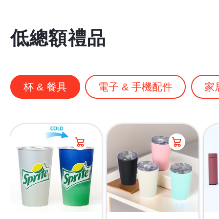
低總額禮品
杯 & 餐具
電子 & 手機配件
家