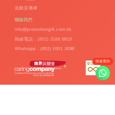
溫
流動宣傳車
杯
|
訂
聯絡我們
造
雨
info@promotiongift.com.hk
傘
|
熱線電話：(852) 3188 8810
夾
公
Whatsapp：(852) 6551 3098
仔
機
快速查詢
出
租
|
扭
蛋
機
出
繁體中文
租
|
贈