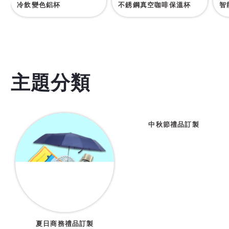
冷飲變色鋁杯
不銹鋼真空咖啡保溫杯
智
主題分類
夏日商務禮品訂製
中秋節禮品訂製