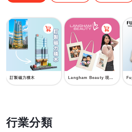
訂製磁力積木
Langham Beauty 現場印刷帆布袋
F
行業分類