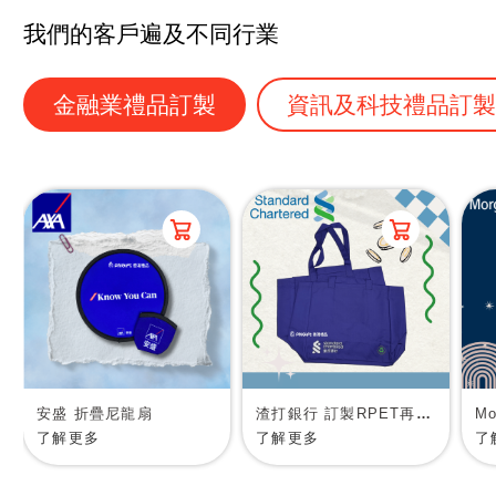
我們的客戶遍及不同行業
金融業禮品訂製
資訊及科技禮品訂
安盛 折疊尼龍扇
渣打銀行 訂製RPET再生物料環保袋
了解更多
了解更多
了