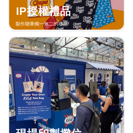
IP授權禮品
製作聯乘獨一無二的禮品