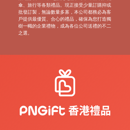
傘、旅行等各類禮品。現正接受少量訂購抑或
批發訂製，無論數量多寡，本公司都務必為客
戶提供最優質、合心的禮品，確保為您打造獨
樹一幟的企業禮物，成為各位公司送禮的不二
之選。
禮
品
|
紀
念
品
|
公
司
禮
品
|
訂
造
USB
|
訂