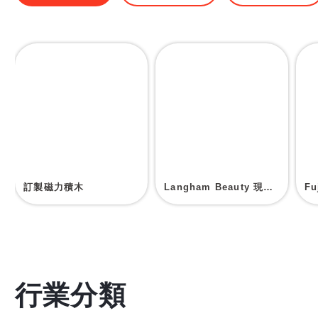
訂製磁力積木
Langham Beauty 現場印刷帆布袋
F
行業分類