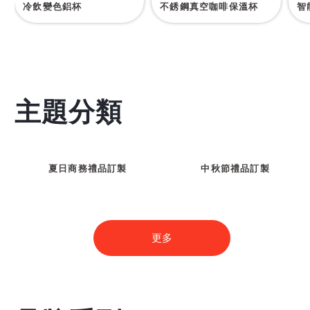
冷飲變色鋁杯
不銹鋼真空咖啡保溫杯
智
主題分類
夏日商務禮品訂製
中秋節禮品訂製
更多