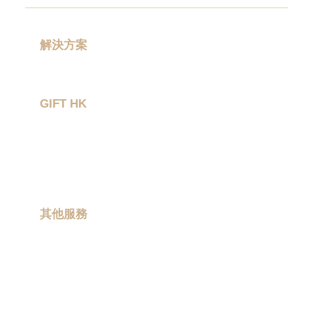
訂
造
USB
|
解決方案
訂
禮品分類
造
環
GIFT HK
保
袋
|
作品集
環
關於我們
保
禮
聯絡我們
品
|
Promotional
其他服務
gift
|
現場印製
Corporate
gift
|
卡通聯乘
商
務
ESG 禮品
禮