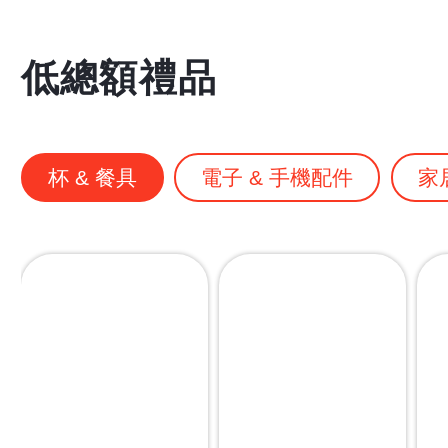
低總額禮品
杯 & 餐具
電子 & 手機配件
家