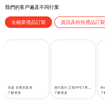
我們的客戶遍及不同行業
金融業禮品訂製
資訊及科技禮品訂
安盛 折疊尼龍扇
渣打銀行 訂製RPET再生物料環保袋
了解更多
了解更多
了