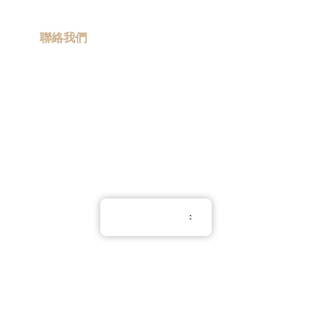
流動宣傳車
品
|
訂
聯絡我們
造
保
info@promotiongift.com.hk
溫
熱線電話：(852) 3188 8810
杯
|
訂
Whatsapp：(852) 6551 3098
造
雨
傘
|
夾
公
仔
繁體中文
機
出
租
|
使用條款
扭
隱私權條款
蛋