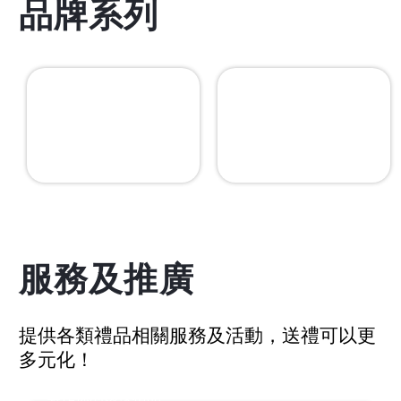
品牌系列
服務及推廣
提供各類禮品相關服務及活動，送禮可以更
ESG 產品
多元化！
IP授權禮品
製作你的環保禮品