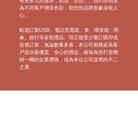
有更多元的選擇，創造「您想」。我們亦期望
為不同客戶增添色彩，助您的品牌形象深植人
心。
歡迎訂製USB、電話充電器、筆、環保袋、雨
傘、旅行等各類禮品。現正接受少量訂購抑或
批發訂製，無論數量多寡，本公司都務必為客
戶提供最優質、合心的禮品，確保為您打造獨
樹一幟的企業禮物，成為各位公司送禮的不二
之選。
禮
品
|
紀
念
品
|
公
司
禮
品
|