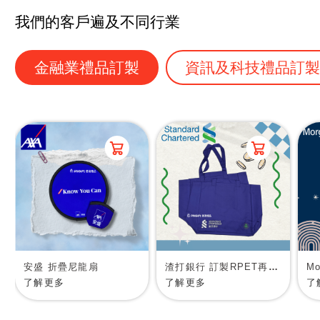
我們的客戶遍及不同行業
金融業禮品訂製
資訊及科技禮品訂
安盛 折疊尼龍扇
渣打銀行 訂製RPET再生物料環保袋
了解更多
了解更多
了