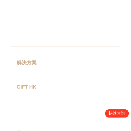
念
品
|
公
司
禮
品
|
訂
造
USB
|
解決方案
訂
禮品分類
造
環
GIFT HK
保
袋
|
作品集
環
關於我們
保
快速查詢
禮
聯絡我們
品
|
Promotional