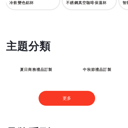
冷飲變色鋁杯
不銹鋼真空咖啡保溫杯
智
主題分類
夏日商務禮品訂製
中秋節禮品訂製
更多