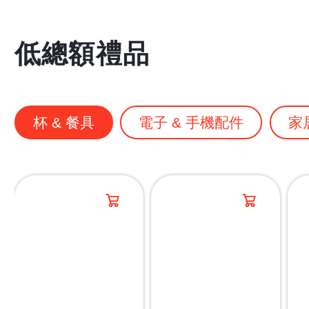
低總額禮品
杯 & 餐具
電子 & 手機配件
家