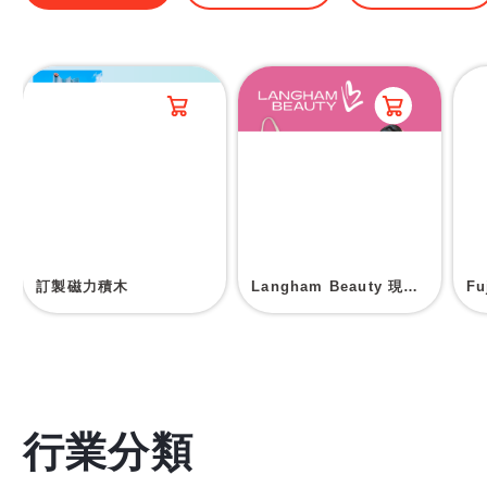
訂製磁力積木
Langham Beauty 現場印刷帆布袋
F
行業分類